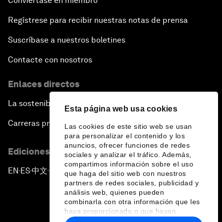
Conviértase en miembro
Regístrese para recibir nuestras notas de prensa
Suscríbase a nuestros boletines
Contacte con nosotros
Enlaces directos
La sostenibilidad en el Foro
Esta página web usa cookies
Carreras profesionales
Las cookies de este sitio web se usan
para personalizar el contenido y los
anuncios, ofrecer funciones de redes
Ediciones en otros idiomas
sociales y analizar el tráfico. Además,
compartimos información sobre el uso
EN
ES
中文
日本語
▪
▪
▪
que haga del sitio web con nuestros
partners de redes sociales, publicidad y
análisis web, quienes pueden
combinarla con otra información que les
haya proporcionado o que hayan
recopilado a partir del uso que haya