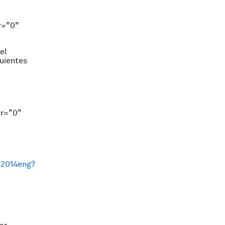
r=”0”
el
guientes
er=”0”
a2014eng?