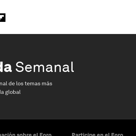
da
Semanal
nal de los temas más
a global
ación sobre el Foro
Participe en el Foro