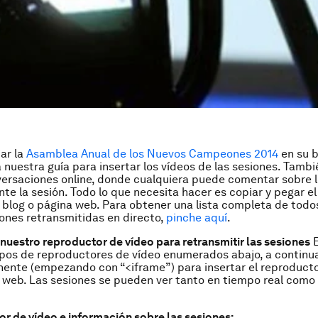
jar la
Asamblea Anual de los Nuevos Campeones 2014
en su b
a nuestra guía para insertar los vídeos de las sesiones. Tamb
versaciones online, donde cualquiera puede comentar sobre l
te la sesión. Todo lo que necesita hacer es copiar y pegar el
 blog o página web. Para obtener una lista completa de todo
iones retransmitidas en directo,
pinche aquí
.
nuestro reproductor de vídeo para retransmitir las sesiones
E
ipos de reproductores de vídeo enumerados abajo, a continua
inente
(empezando con “<iframe”)
para insertar el reproducto
 web. Las sesiones se pueden ver tanto en tiempo real como
or de vídeo e información sobre las sesiones: