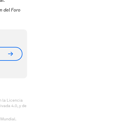
ar.
n del Foro
 la Licencia
vada 4.0, y de
 Mundial.