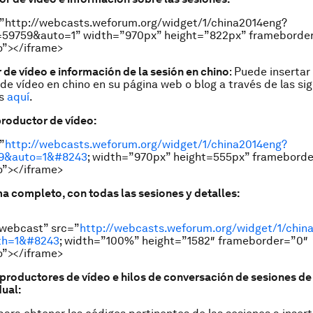
=”http://webcasts.weforum.org/widget/1/china2014eng?
59759&auto=1” width=”970px” height=”822px” frameborde
o”></iframe>
de vídeo e información de la sesión en chino
: Puede insertar 
de vídeo en chino en su página web o blog a través de las si
es
aquí
.
eproductor de vídeo:
”
http://webcasts.weforum.org/widget/1/china2014eng?
9&auto=1&#8243
; width=”970px” height=555px” framebord
o”></iframe>
ma completo, con todas las sesiones y detalles:
”webcast” src=”
http://webcasts.weforum.org/widget/1/chin
th=1&#8243
; width=”100%” height=”1582″ frameborder=”0″
o”></iframe>
reproductores de vídeo e hilos de conversación de sesiones de
dual: