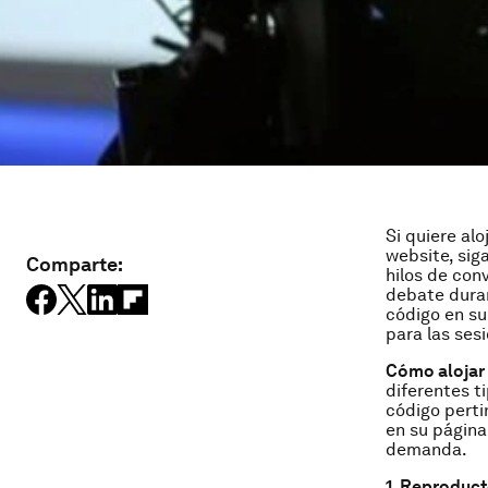
Si quiere alo
website, sig
Comparte:
hilos de con
debate duran
código en su
para las ses
Cómo alojar 
diferentes t
código pert
en su página
demanda.
1. Reproduct