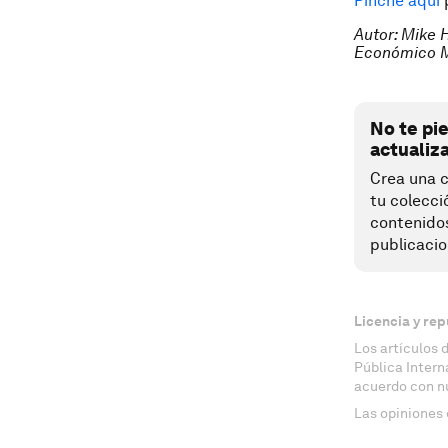
Pinche aquí
p
Autor: Mike 
Económico M
No te pi
actualiz
Crea una c
tu colecci
contenido
publicacio
Licencia y rep
Los artículos 
Pública Inter
acuerdo con n
Las opiniones 