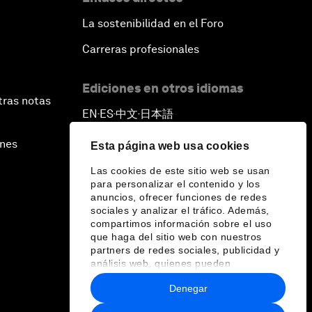
La sostenibilidad en el Foro
Carreras profesionales
Ediciones en otros idiomas
tras notas
EN
ES
中文
日本語
▪
▪
▪
ines
Esta página web usa cookies
Las cookies de este sitio web se usan
para personalizar el contenido y los
anuncios, ofrecer funciones de redes
sociales y analizar el tráfico. Además,
compartimos información sobre el uso
que haga del sitio web con nuestros
partners de redes sociales, publicidad y
análisis web, quienes pueden
combinarla con otra información que les
Denegar
haya proporcionado o que hayan
recopilado a partir del uso que haya