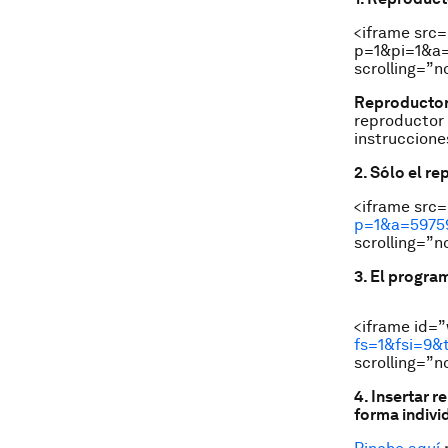
<iframe src
p=1&pi=1&a=
scrolling=”n
Reproductor 
reproductor 
instruccion
2. Sólo el r
<iframe src=
p=1&a=5975
scrolling=”n
3. El progra
<iframe id=
fs=1&fsi=9&
scrolling=”n
4. Insertar 
forma indivi