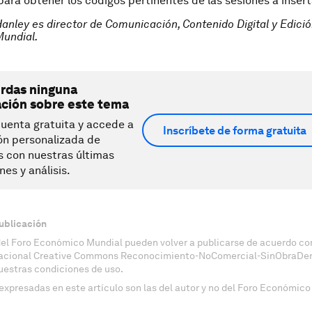
ara obtener los códigos pertinentes de las sesiones a insert
Hanley es director de Comunicación, Contenido Digital y Edició
undial.
erdas ninguna
ación sobre este tema
uenta gratuita y accede a
Inscríbete de forma gratuita
ón personalizada de
s con nuestras últimas
nes y análisis.
ublicación
del Foro Económico Mundial pueden volver a publicarse de acuerdo con
nacional Creative Commons Reconocimiento-NoComercial-SinObraDeri
uestras condiciones de uso.
expresadas en este artículo son las del autor y no del Foro Económico