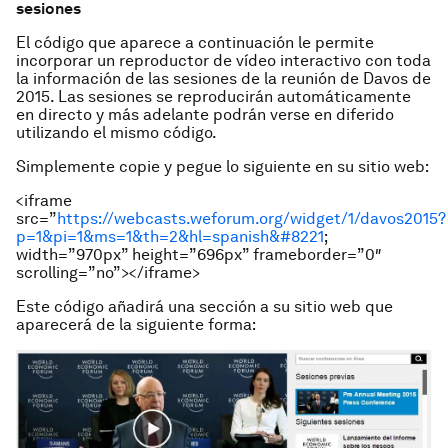
sesiones
El código que aparece a continuación le permite
incorporar un reproductor de vídeo interactivo con toda
la información de las sesiones de la reunión de Davos de
2015. Las sesiones se reproducirán automáticamente
en directo y más adelante podrán verse en diferido
utilizando el mismo código.
Simplemente copie y pegue lo siguiente en su sitio web:
<iframe
src=”
https://webcasts.weforum.org/widget/1/davos2015?
p=1&pi=1&ms=1&th=2&hl=spanish&#8221
;
width=”970px” height=”696px” frameborder=”0″
scrolling=”no”></iframe>
Este código añadirá una sección a su sitio web que
aparecerá de la siguiente forma: