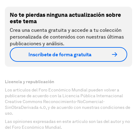
No te pierdas ninguna actualización sobre
este tema
Crea una cuenta gratuita y accede a tu colección
personalizada de contenidos con nuestras últimas
publicaciones y análisis.
Inscríbete de forma gratuita
Licencia y republicación
Los artículos del Foro Económico Mundial pueden volver a
publicarse de acuerdo con la Licencia Pública Internacional
Creative Commons Reconocimiento-NoComercial-
SinObraDerivada 4.0, y de acuerdo con nuestras condiciones de
uso.
Las opiniones expresadas en este artículo son las del autor y no
del Foro Económico Mundial.