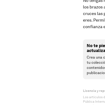
No tengas 
los brazos 
cruces las 
eres. Permí
confianza e
No te pi
actualiz
Crea una c
tu colecci
contenido
publicacio
Licencia y rep
Los artículos 
Pública Inter