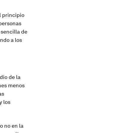
l principio
 personas
sencilla de
ndo a los
dio de la
ienes menos
as
y los
ro no en la