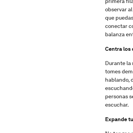
primera fil
observar al 
que puedas 
conectar co
balanza ent
Centra los
Durante la 
tomes demas
hablando, 
escuchando 
personas s
escuchar.
Expande tu