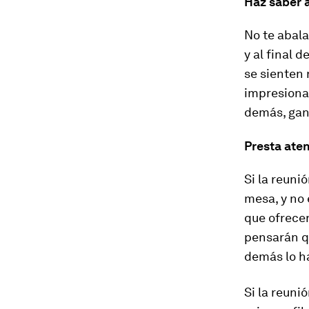
Haz saber a
No te abala
y al final 
se sienten 
impresiona
demás, gan
Presta aten
Si la reuni
mesa, y no 
que ofrecer
pensarán qu
demás lo h
Si la reunió