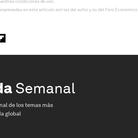
uestras condiciones de uso.
expresadas en este artículo son las del autor y no del Foro Económico
da
Semanal
nal de los temas más
a global