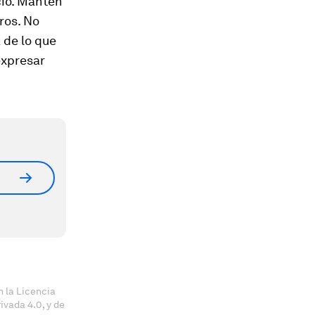
cio. Mantén
ros. No
 de lo que
 expresar
 la Licencia
vada 4.0, y de