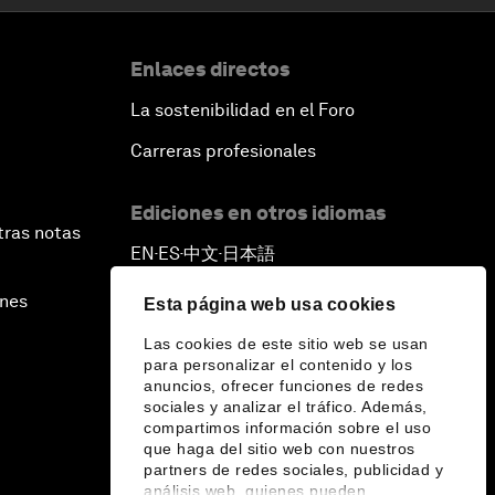
Enlaces directos
La sostenibilidad en el Foro
Carreras profesionales
Ediciones en otros idiomas
tras notas
EN
ES
中文
日本語
▪
▪
▪
ines
Esta página web usa cookies
Las cookies de este sitio web se usan
para personalizar el contenido y los
anuncios, ofrecer funciones de redes
sociales y analizar el tráfico. Además,
compartimos información sobre el uso
que haga del sitio web con nuestros
partners de redes sociales, publicidad y
análisis web, quienes pueden