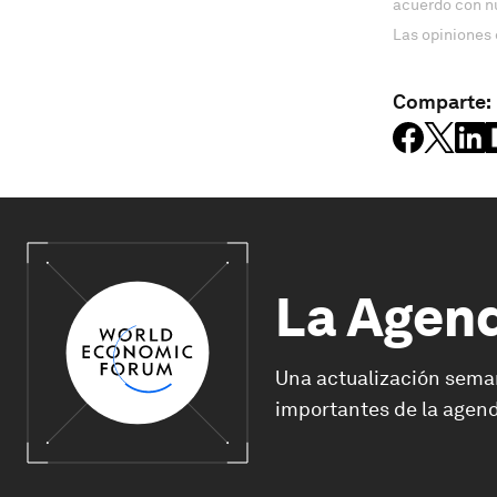
acuerdo con n
Las opiniones 
Comparte:
La Agen
Una actualización sema
importantes de la agend