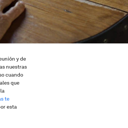
eunión y de
das nuestras
uso cuando
bales que
la
s te
or esta