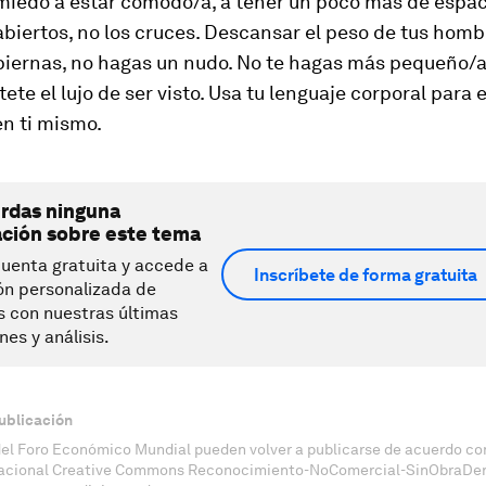
miedo a estar cómodo/a, a tener un poco más de espa
abiertos, no los cruces. Descansar el peso de tus homb
piernas, no hagas un nudo. No te hagas más pequeño/a
tete el lujo de ser visto. Usa tu lenguaje corporal para
n ti mismo.
erdas ninguna
ación sobre este tema
uenta gratuita y accede a
Inscríbete de forma gratuita
ón personalizada de
s con nuestras últimas
nes y análisis.
ublicación
del Foro Económico Mundial pueden volver a publicarse de acuerdo con
nacional Creative Commons Reconocimiento-NoComercial-SinObraDeri