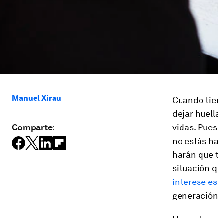
Manuel Xirau
Cuando tien
dejar huell
Comparte:
vidas. Pues
no estás ha
harán que 
situación q
interese es
generación 