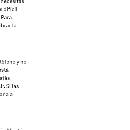
n necesitas
 difícil
 Para
brar la
eléfono y no
está
stás
. Si las
ana a