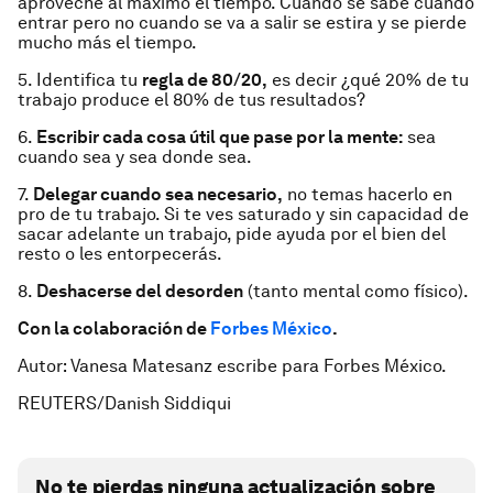
aproveche al máximo el tiempo. Cuando se sabe cuándo
entrar pero no cuando se va a salir se estira y se pierde
mucho más el tiempo.
5. Identifica tu
regla de 80/20,
es decir ¿qué 20% de tu
trabajo produce el 80% de tus resultados?
6.
Escribir cada cosa útil que pase por la mente:
sea
cuando sea y sea donde sea.
7.
Delegar cuando sea necesario,
no temas hacerlo en
pro de tu trabajo. Si te ves saturado y sin capacidad de
sacar adelante un trabajo, pide ayuda por el bien del
resto o les entorpecerás.
8.
Deshacerse del desorden
(tanto mental como físico).
Con la colaboración de
Forbes México
.
Autor: Vanesa Matesanz escribe para Forbes México.
REUTERS/Danish Siddiqui
No te pierdas ninguna actualización sobre