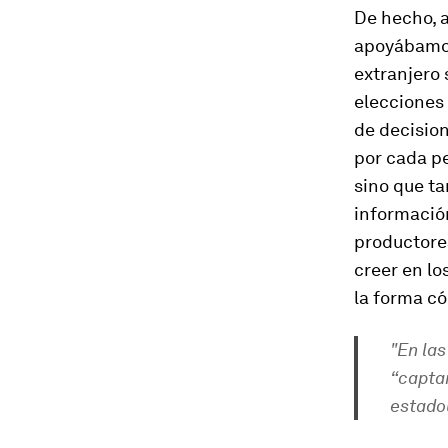
De hecho, 
apoyábamos 
extranjero 
elecciones 
de decision
por cada pe
sino que t
información
productores
creer en lo
la forma có
"En la
“captar
estado