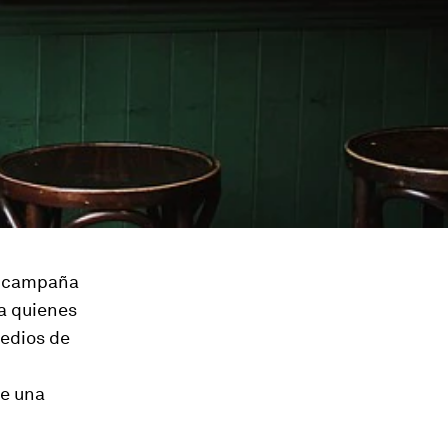
te campaña
a quienes
medios de
de una