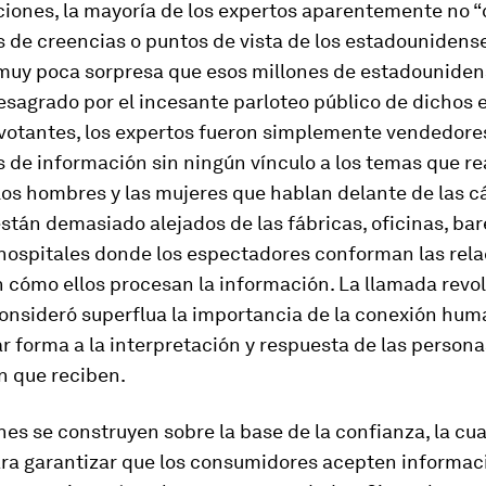
ciones, la mayoría de los expertos aparentemente no 
s de creencias o puntos de vista de los estadounidense
muy poca sorpresa que esos millones de estadounide
esagrado por el incesante parloteo público de dichos 
 votantes, los expertos fueron simplemente vendedore
 de información sin ningún vínculo a los temas que r
Los hombres y las mujeres que hablan delante de las 
están demasiado alejados de las fábricas, oficinas, bare
 hospitales donde los espectadores conforman las rel
 cómo ellos procesan la información. La llamada revo
consideró superflua la importancia de la conexión hu
r forma a la interpretación y respuesta de las persona
n que reciben.
nes se construyen sobre la base de la confianza, la cua
ara garantizar que los consumidores acepten informac