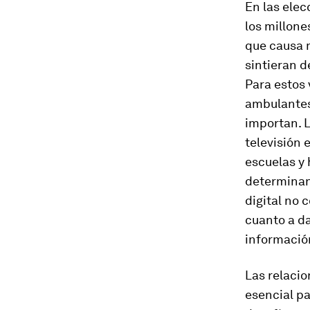
En las elec
los millone
que causa 
sintieran d
Para estos
ambulantes
importan. 
televisión 
escuelas y
determinan
digital no 
cuanto a da
informació
Las relacio
esencial p