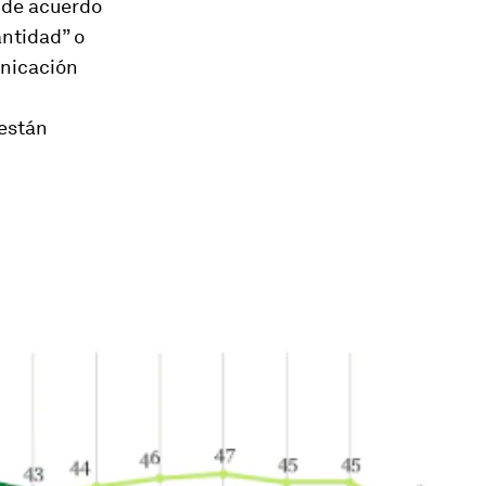
 de acuerdo
antidad” o
unicación
están