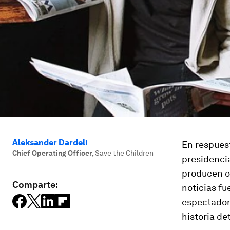
Aleksander Dardeli
En respuest
Chief Operating Officer
,
Save the Children
presidenci
producen o 
Comparte:
noticias fu
espectadore
historia d