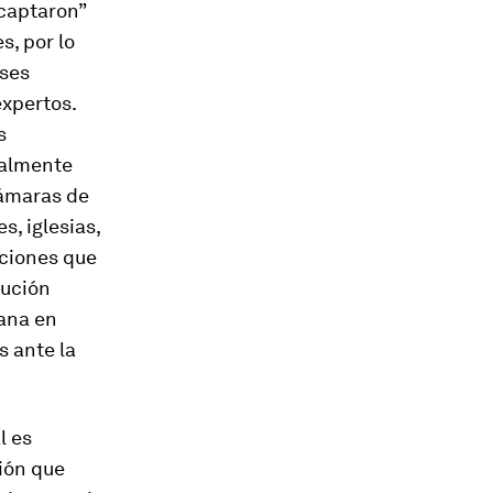
“captaron”
s, por lo
nses
expertos.
s
ealmente
cámaras de
s, iglesias,
aciones que
lución
mana en
s ante la
l es
ión que