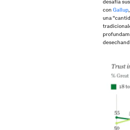
desafía su
con
Gallup
una “canti
tradicional
profundame
desechando