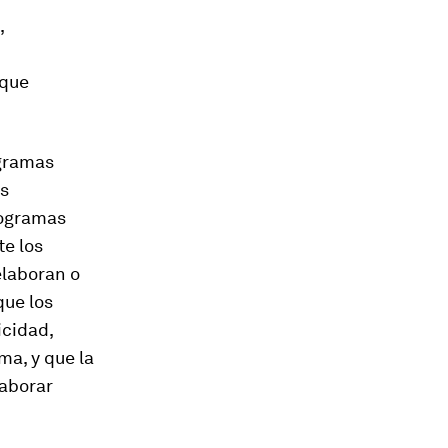
,
 que
ogramas
s
rogramas
e los
elaboran o
ue los
cidad,
ma, y que la
laborar