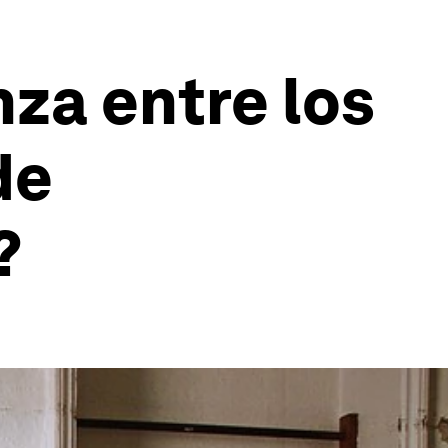
nza entre los
de
?