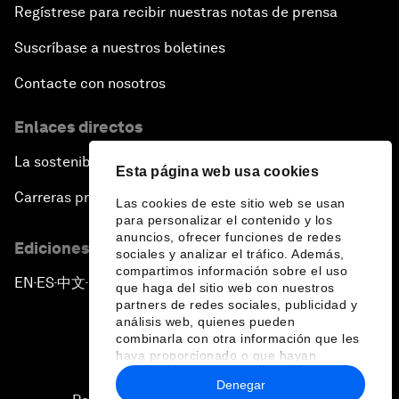
Regístrese para recibir nuestras notas de prensa
Suscríbase a nuestros boletines
Contacte con nosotros
Enlaces directos
La sostenibilidad en el Foro
Esta página web usa cookies
Carreras profesionales
Las cookies de este sitio web se usan
para personalizar el contenido y los
anuncios, ofrecer funciones de redes
Ediciones en otros idiomas
sociales y analizar el tráfico. Además,
compartimos información sobre el uso
EN
ES
中文
日本語
▪
▪
▪
que haga del sitio web con nuestros
partners de redes sociales, publicidad y
análisis web, quienes pueden
combinarla con otra información que les
haya proporcionado o que hayan
recopilado a partir del uso que haya
Denegar
hecho de sus servicios.