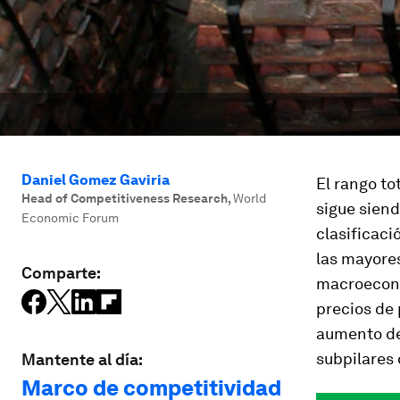
Daniel Gomez Gaviria
El rango to
Head of Competitiveness Research
,
World
sigue siend
Economic Forum
clasificaci
las mayore
Comparte:
macroeconóm
precios de
aumento de 
subpilares 
Mantente al día:
Marco de competitividad