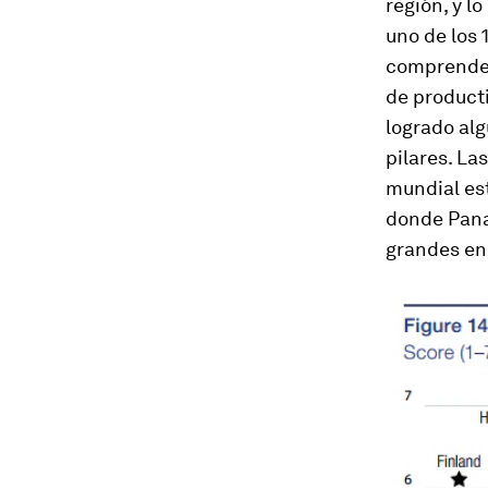
región, y l
uno de los 
comprender
de producti
logrado alg
pilares. La
mundial est
donde Panam
grandes en 