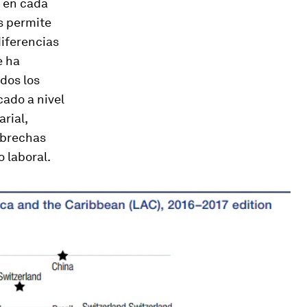
, en cada
os permite
iferencias
e ha
dos los
cado a nivel
rial,
 brechas
o laboral.