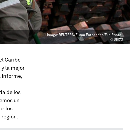
Image:
REUTERS/Eliseo Fernandez/File Photo -
RTSI07G
el Caribe
 y la mejor
l Informe,
da de los
vemos un
or los
 región.