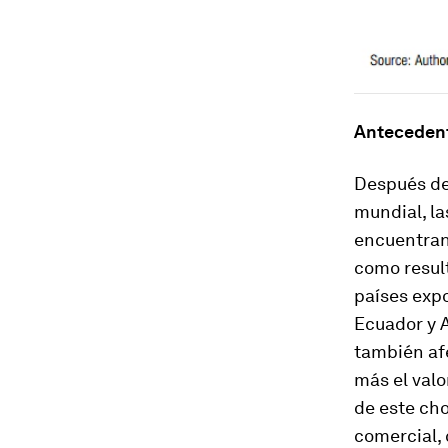
Anteceden
Después de 
mundial, la
encuentran 
como result
países exp
Ecuador y A
también af
más el valo
de este cho
comercial, 