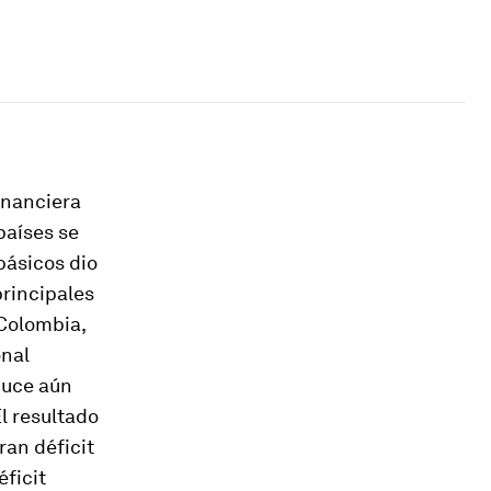
inanciera
países se
básicos dio
principales
 Colombia,
onal
duce aún
El resultado
ran déficit
éficit