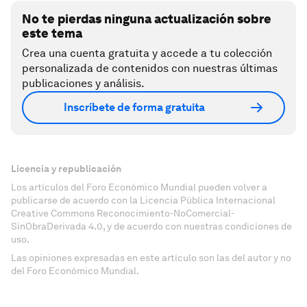
No te pierdas ninguna actualización sobre
este tema
Crea una cuenta gratuita y accede a tu colección
personalizada de contenidos con nuestras últimas
publicaciones y análisis.
Inscríbete de forma gratuita
Licencia y republicación
Los artículos del Foro Económico Mundial pueden volver a
publicarse de acuerdo con la Licencia Pública Internacional
Creative Commons Reconocimiento-NoComercial-
SinObraDerivada 4.0, y de acuerdo con nuestras condiciones de
uso.
Las opiniones expresadas en este artículo son las del autor y no
del Foro Económico Mundial.