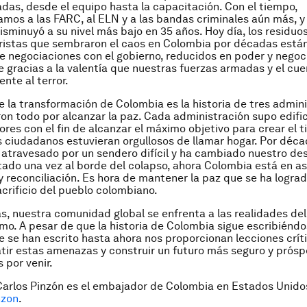
das, desde el equipo hasta la capacitación. Con el tiempo,
amos a las FARC, al ELN y a las bandas criminales aún más, y 
isminuyó a su nivel más bajo en 35 años. Hoy día, los residuos
ristas que sembraron el caos en Colombia por décadas está
e negociaciones con el gobierno, reducidos en poder y negoc
e gracias a la valentía que nuestras fuerzas armadas y el cue
nte al terror.
de la transformación de Colombia es la historia de tres admin
ron todo por alcanzar la paz. Cada administración supo edific
ores con el fin de alcanzar el máximo objetivo para crear el t
 ciudadanos estuvieran orgullosos de llamar hogar. Por déca
atravesado por un sendero difícil y ha cambiado nuestro dest
ado una vez al borde del colapso, ahora Colombia está en a
y reconciliación. Es hora de mantener la paz que se ha lograd
acrificio del pueblo colombiano.
as, nuestra comunidad global se enfrenta a las realidades del
mo. A pesar de que la historia de Colombia sigue escribiéndos
e se han escrito hasta ahora nos proporcionan lecciones crít
r estas amenazas y construir un futuro más seguro y prósp
 por venir.
Carlos Pinzón
es el embajador de Colombia en Estados Unidos
zon
.