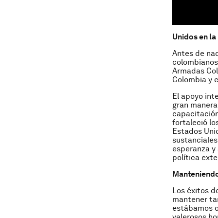
Unidos en la
Antes de nada
colombianos 
Armadas Colo
Colombia y e
El apoyo int
gran manera.
capacitación
fortaleció l
Estados Unid
sustanciales
esperanza y 
política ext
Manteniendo
Los éxitos d
mantener tam
estábamos or
valerosos ho