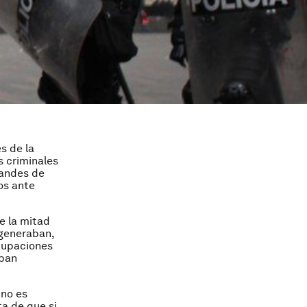
s de la
s criminales
randes de
os ante
e la mitad
s generaban,
ocupaciones
aban
ano es
ta de que si