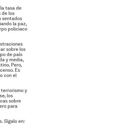
la tasa de
 de los
n sentados
iando la paz,
rpo policiaco
istraciones
ar sobre los
ipo de país
da y media,
ino. Pero,
scenso. Es
o con el
 terrorismo y
e, los
icas sobre
ero para
. Sígalo en: