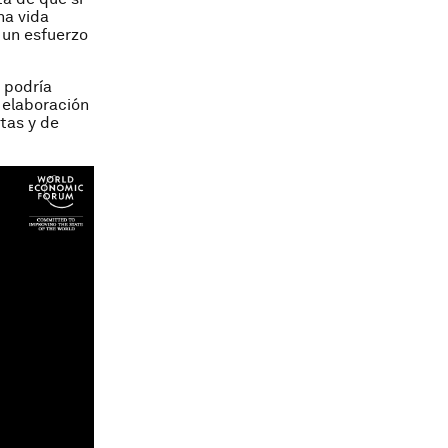
na vida
e un esfuerzo
s podría
 elaboración
tas y de