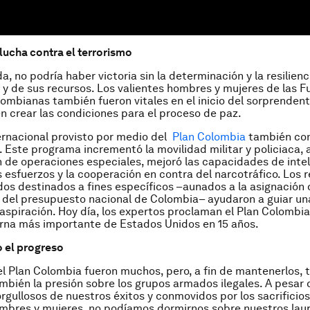
 lucha contra el terrorismo
, no podría haber victoria sin la determinación y la resilienc
y de sus recursos. Los valientes hombres y mujeres de las F
mbianas también fueron vitales en el inicio del sorprenden
n crear las condiciones para el proceso de paz.
ernacional provisto por medio del
Plan Colombia
también con
 Este programa incrementó la movilidad militar y policiaca,
 de operaciones especiales, mejoró las capacidades de intel
os esfuerzos y la cooperación en contra del narcotráfico. Los 
os destinados a fines específicos –aunados a la asignación
 del presupuesto nacional de Colombia– ayudaron a guiar un
aspiración. Hoy día, los expertos proclaman el Plan Colombi
erna más importante de Estados Unidos en 15 años.
 el progreso
el Plan Colombia fueron muchos, pero, a fin de mantenerlos,
bién la presión sobre los grupos armados ilegales. A pesar
gullosos de nuestros éxitos y conmovidos por los sacrificio
mbres y mujeres, no podíamos dormirnos sobre nuestros laur