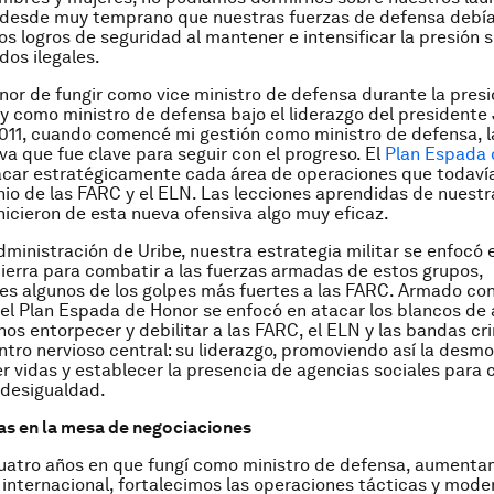
desde muy temprano que nuestras fuerzas de defensa debí
os logros de seguridad al mantener e intensificar la presión s
os ilegales.
onor de fungir como vice ministro de defensa durante la pres
 y como ministro de defensa bajo el liderazgo del president
2011, cuando comencé mi gestión como ministro de defensa, 
va que fue clave para seguir con el progreso. El
Plan Espada 
acar estratégicamente cada área de operaciones que todaví
nio de las FARC y el ELN. Las lecciones aprendidas de nuestr
hicieron de esta nueva ofensiva algo muy eficaz.
dministración de Uribe, nuestra estrategia militar se enfocó 
tierra para combatir a las fuerzas armadas de estos grupos,
es algunos de los golpes más fuertes a las FARC. Armado co
 el Plan Espada de Honor se enfocó en atacar los blancos de a
os entorpecer y debilitar a las FARC, el ELN y las bandas cri
ntro nervioso central: su liderazgo, promoviendo así la desmo
r vidas y establecer la presencia de agencias sociales para c
 desigualdad.
tas en la mesa de negociaciones
cuatro años en que fungí como ministro de defensa, aumenta
internacional, fortalecimos las operaciones tácticas y mode