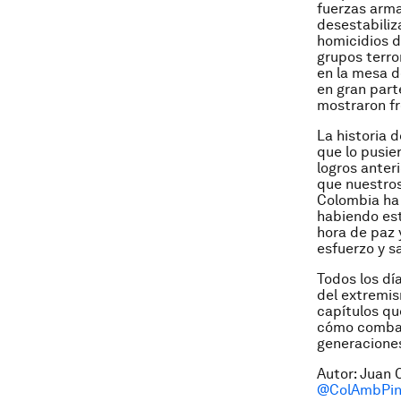
fuerzas arma
desestabiliz
homicidios d
grupos terro
en la mesa d
en gran part
mostraron fre
La historia 
que lo pusie
logros anteri
que nuestros
Colombia ha 
habiendo est
hora de paz 
esfuerzo y s
Todos los dí
del extremis
capítulos qu
cómo combati
generaciones
Autor: Juan 
@ColAmbPin