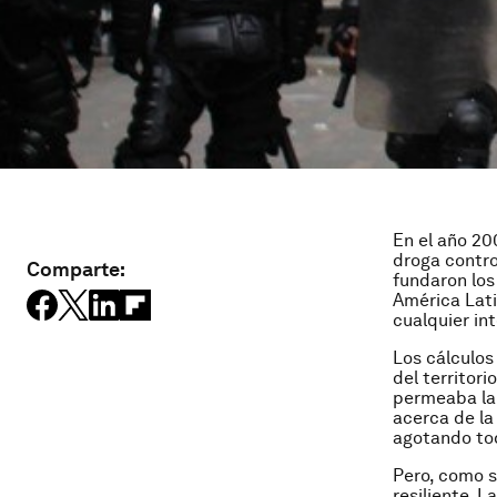
En el año 20
droga control
Comparte:
fundaron los
América Lati
cualquier in
Los cálculos
del territori
permeaba la 
acerca de la
agotando to
Pero, como s
resiliente. L