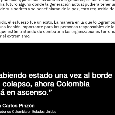
ía futuro alguno donde la generación actual pudiera tener u
 de sus padres y se beneficiaran de la paz, esto requeriría d
ido, el esfuerzo fue un éxito. La manera en la que lo logramo
una lección importante para las personas responsables de la
 que estén tratando de combatir a las organizaciones terroris
r el extremismo.