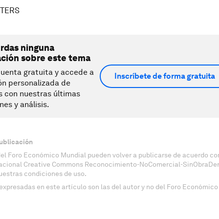
UTERS
erdas ninguna
ación sobre este tema
uenta gratuita y accede a
Inscríbete de forma gratuita
ón personalizada de
s con nuestras últimas
nes y análisis.
ublicación
del Foro Económico Mundial pueden volver a publicarse de acuerdo con
nacional Creative Commons Reconocimiento-NoComercial-SinObraDeri
uestras condiciones de uso.
expresadas en este artículo son las del autor y no del Foro Económico