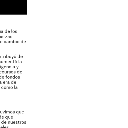
ia de los
uerzas
te cambio de
tribuyó de
 aumentó la
igencia y
recursos de
 de fondos
a era de
a como la
 tuvimos que
 de que
s de nuestros
eles.