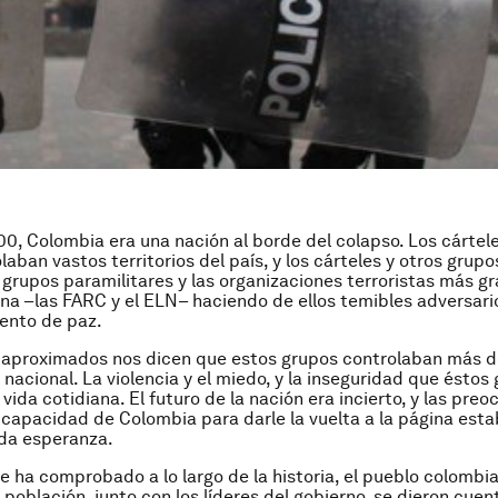
00, Colombia era una nación al borde del colapso. Los cártele
aban vastos territorios del país, y los cárteles y otros grupo
 grupos paramilitares y las organizaciones terroristas más g
na –las FARC y el ELN– haciendo de ellos temibles adversari
tento de paz.
 aproximados nos dicen que estos grupos controlaban más d
o nacional. La violencia y el miedo, y la inseguridad que ésto
vida cotidiana. El futuro de la nación era incierto, y las pre
 capacidad de Colombia para darle la vuelta a la página est
da esperanza.
e ha comprobado a lo largo de la historia, el pueblo colombi
a población, junto con los líderes del gobierno, se dieron cuen