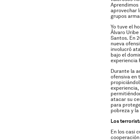
Aprendimos 
aprovechar l
grupos armad
Yo tuve el h
Álvaro Uribe
Santos. En 
nueva ofensi
involucró at
bajo el domi
experiencia 
Durante la a
ofensiva en 
propiciándol
experiencia,
permitiéndon
atacar su ce
para protege
pobreza y la
Los terroris
En los casi 
cooperación 