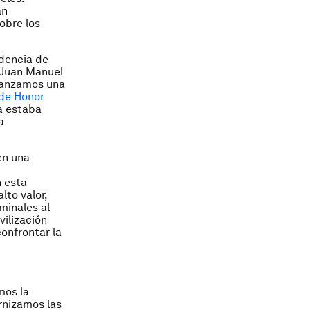
an
obre los
idencia de
e Juan Manuel
lanzamos una
de Honor
a estaba
a
en una
n esta
lto valor,
minales al
vilización
onfrontar la
mos la
rnizamos las