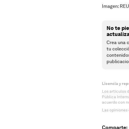
Imagen: RE
No te pi
actualiz
Crea una c
tu colecci
contenido
publicacio
Licencia y rep
Los artículos 
Pública Inter
acuerdo con n
Las opiniones 
Comparte: