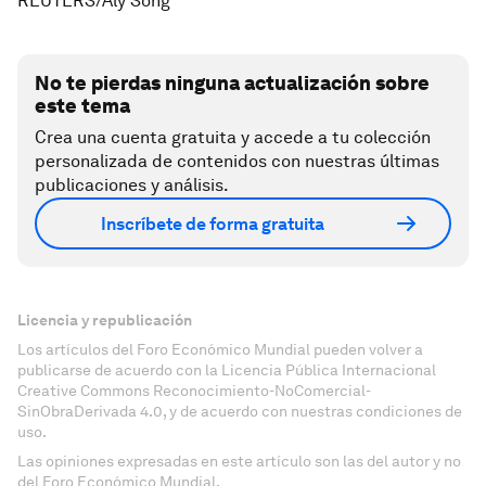
REUTERS/Aly Song
No te pierdas ninguna actualización sobre
este tema
Crea una cuenta gratuita y accede a tu colección
personalizada de contenidos con nuestras últimas
publicaciones y análisis.
Inscríbete de forma gratuita
Licencia y republicación
Los artículos del Foro Económico Mundial pueden volver a
publicarse de acuerdo con la Licencia Pública Internacional
Creative Commons Reconocimiento-NoComercial-
SinObraDerivada 4.0, y de acuerdo con nuestras condiciones de
uso.
Las opiniones expresadas en este artículo son las del autor y no
del Foro Económico Mundial.