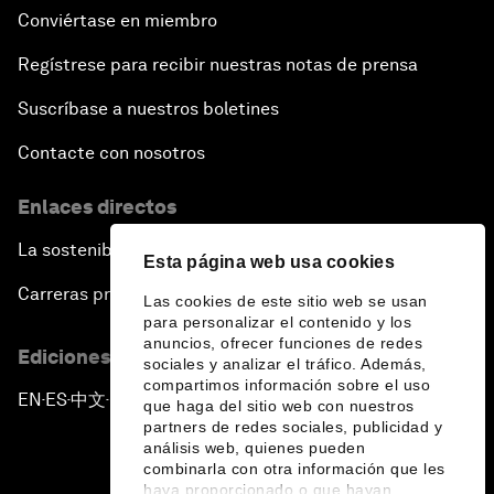
Conviértase en miembro
Regístrese para recibir nuestras notas de prensa
Suscríbase a nuestros boletines
Contacte con nosotros
Enlaces directos
La sostenibilidad en el Foro
Esta página web usa cookies
Carreras profesionales
Las cookies de este sitio web se usan
para personalizar el contenido y los
anuncios, ofrecer funciones de redes
Ediciones en otros idiomas
sociales y analizar el tráfico. Además,
compartimos información sobre el uso
EN
ES
中文
日本語
▪
▪
▪
que haga del sitio web con nuestros
partners de redes sociales, publicidad y
análisis web, quienes pueden
combinarla con otra información que les
haya proporcionado o que hayan