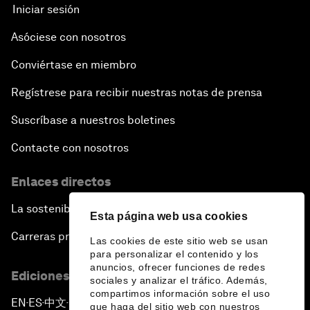
Iniciar sesión
Asóciese con nosotros
Conviértase en miembro
Regístrese para recibir nuestras notas de prensa
Suscríbase a nuestros boletines
Contacte con nosotros
Enlaces directos
La sostenibilidad en el Foro
Esta página web usa cookies
Carreras profesionales
Las cookies de este sitio web se usan
para personalizar el contenido y los
anuncios, ofrecer funciones de redes
Ediciones en otros idiomas
sociales y analizar el tráfico. Además,
compartimos información sobre el uso
EN
ES
中文
日本語
▪
▪
▪
que haga del sitio web con nuestros