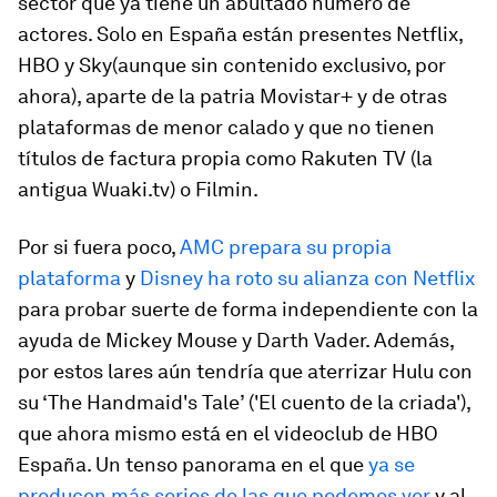
sector que ya tiene un abultado número de
actores. Solo en España están presentes Netflix,
HBO y Sky(aunque sin contenido exclusivo, por
ahora), aparte de la patria Movistar+ y de otras
plataformas de menor calado y que no tienen
títulos de factura propia como Rakuten TV (la
antigua Wuaki.tv) o Filmin.
Por si fuera poco,
AMC prepara su propia
plataforma
y
Disney ha roto su alianza con Netflix
para probar suerte de forma independiente con la
ayuda de Mickey Mouse y Darth Vader. Además,
por estos lares aún tendría que aterrizar Hulu con
su ‘The Handmaid's Tale’ ('El cuento de la criada'),
que ahora mismo está en el videoclub de HBO
España. Un tenso panorama en el que
ya se
producen más series de las que podemos ver
y al