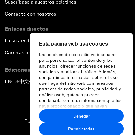
Suscríbase a nuestros boletines
Contacte con nosotros
Enlaces directos
La sostenibilidad en el Foro
Esta página web usa cookies
Carreras profesionales
Las cookies de este sitio web se usan
para personalizar el contenido y los
anuncios, ofrecer funciones de redes
Ediciones en otros idiomas
sociales y analizar el tráfico. Además,
compartimos información sobre el uso
EN
ES
中文
日本語
▪
▪
▪
que haga del sitio web con nuestros
partners de redes sociales, publicidad y
análisis web, quienes pueden
combinarla con otra información que les
haya proporcionado o que hayan
recopilado a partir del uso que haya
Denegar
hecho de sus servicios.
Política de privacidad y normas de uso
Permitir todas
Sitemap