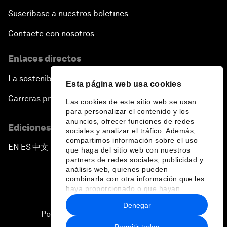
Suscríbase a nuestros boletines
Contacte con nosotros
Enlaces directos
La sostenibilidad en el Foro
Esta página web usa cookies
Carreras profesionales
Las cookies de este sitio web se usan
para personalizar el contenido y los
anuncios, ofrecer funciones de redes
Ediciones en otros idiomas
sociales y analizar el tráfico. Además,
compartimos información sobre el uso
EN
ES
中文
日本語
▪
▪
▪
que haga del sitio web con nuestros
partners de redes sociales, publicidad y
análisis web, quienes pueden
combinarla con otra información que les
haya proporcionado o que hayan
recopilado a partir del uso que haya
Denegar
hecho de sus servicios.
Política de privacidad y normas de uso
Permitir todas