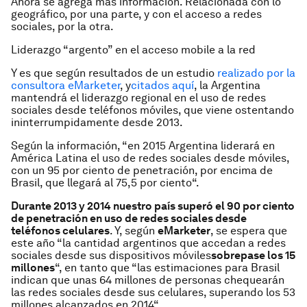
Ahora se agrega más información. Relacionada con lo
geográfico, por una parte, y con el acceso a redes
sociales, por la otra.
Liderazgo “argento” en el acceso
mobile
a la red
Y es que según resultados de un estudio
realizado por la
consultora eMarketer
, y
citados aquí
, la Argentina
mantendrá el liderazgo regional en el uso de redes
sociales desde teléfonos móviles, que viene ostentando
ininterrumpidamente desde 2013.
Según la información, “
en 2015 Argentina liderará en
América Latina el uso de redes sociales desde móviles,
con un 95 por ciento de penetración, por encima de
Brasil, que llegará al 75,5 por ciento
“.
Durante 2013 y 2014 nuestro país superó el 90 por ciento
de penetración en uso de redes sociales desde
teléfonos celulares
. Y, según
eMarketer
, se espera que
este año “
la cantidad argentinos que accedan a redes
sociales desde sus dispositivos móviles
sobrepase los 15
millones
“, en tanto que “
las estimaciones para Brasil
indican que unas 64 millones de personas chequearán
las redes sociales desde sus celulares, superando los 53
millones alcanzados en 2014
“.