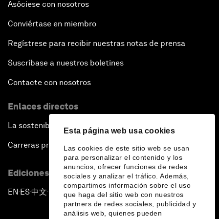
Asóciese con nosotros
Conviértase en miembro
Regístrese para recibir nuestras notas de prensa
Suscríbase a nuestros boletines
Contacte con nosotros
Enlaces directos
La sostenibilidad en el Foro
Esta página web usa cookies
Carreras profesionales
Las cookies de este sitio web se usan
para personalizar el contenido y los
anuncios, ofrecer funciones de redes
Ediciones en otros idiomas
sociales y analizar el tráfico. Además,
compartimos información sobre el uso
EN
ES
中文
日本語
▪
▪
▪
que haga del sitio web con nuestros
partners de redes sociales, publicidad y
análisis web, quienes pueden