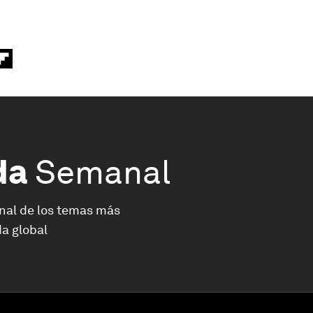
da
Semanal
nal de los temas más
a global