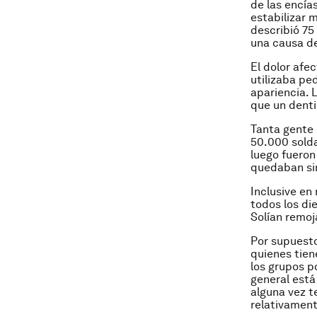
de las encía
estabilizar 
describió 75
una causa de
El dolor afec
utilizaba pe
apariencia. 
que un denti
Tanta gente 
50.000 solda
luego fueron
quedaban si
Inclusive en
todos los di
Solían remoj
Por supuesto
quienes tien
los grupos p
general está
alguna vez t
relativament