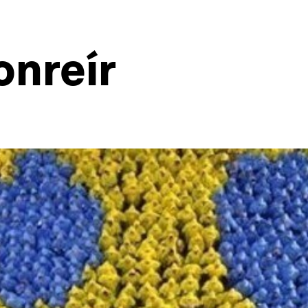
onreír