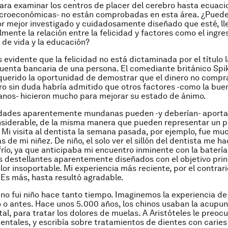
ra examinar los centros de placer del cerebro hasta ecuaci
acroeconómicas- no están comprobadas en esta área. ¿Pued
or mejor investigado y cuidadosamente diseñado que esté, ll
mente la relación entre la felicidad y factores como el ingres
 de vida y la educación?
 evidente que la felicidad no está dictaminada por el título l
cuenta bancaria de una persona. El comediante británico Spik
uerido la oportunidad de demostrar que el dinero no compr
ero sin duda habría admitido que otros factores -como la buen
nos- hicieron mucho para mejorar su estado de ánimo.
idades aparentemente mundanas pueden -y deberían- aporta
nsiderable, de la misma manera que pueden representar un 
o. Mi visita al dentista la semana pasada, por ejemplo, fue m
as de mi niñez. De niño, el solo ver el sillón del dentista me ha
frío, ya que anticipaba mi encuentro inminente con la batería
 destellantes aparentemente diseñados con el objetivo prin
lor insoportable. Mi experiencia más reciente, por el contrari
Es más, hasta resultó agradable.
 no fui niño hace tanto tiempo. Imaginemos la experiencia de
o o antes. Hace unos 5.000 años, los chinos usaban la acupunt
al, para tratar los dolores de muelas. A Aristóteles le preoc
entales, y escribía sobre tratamientos de dientes con caries