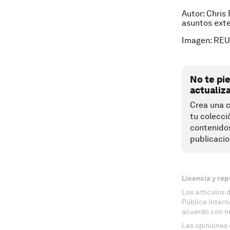
Autor: Chris
asuntos exte
Imagen: RE
No te pi
actualiz
Crea una c
tu colecci
contenido
publicacio
Licencia y rep
Los artículos 
Pública Inter
acuerdo con n
Las opiniones 