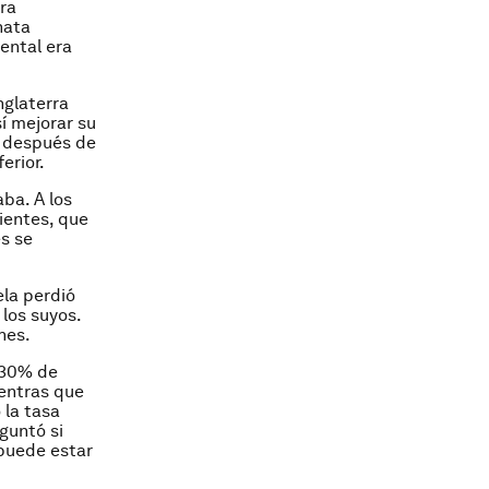
ara
hata
ental era
Inglaterra
í mejorar su
s después de
erior.
ba. A los
ientes, que
s se
ela perdió
 los suyos.
hes.
 30% de
ientras que
 la tasa
guntó si
 puede estar