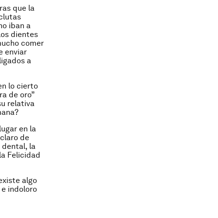
ras que la
clutas
no iban a
los dientes
 mucho comer
e enviar
ligados a
n lo cierto
ra de oro”
u relativa
mana?
ugar en la
 claro de
dental, la
la Felicidad
existe algo
 e indoloro