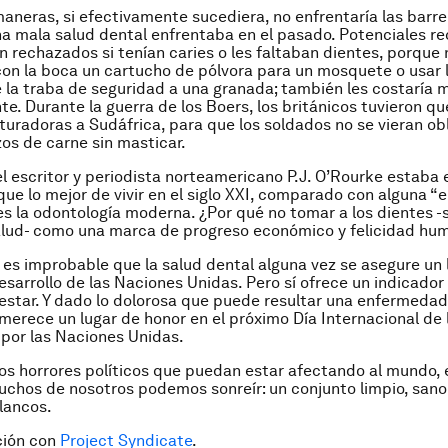
maneras, si efectivamente sucediera, no enfrentaría las barre
a mala salud dental enfrentaba en el pasado. Potenciales re
an rechazados si tenían caries o les faltaban dientes, porque 
con la boca un cartucho de pólvora para un mosquete o usar 
e la traba de seguridad a una granada; también les costaría
e. Durante la guerra de los Boers, los británicos tuvieron qu
turadoras a Sudáfrica, para que los soldados no se vieran ob
os de carne sin masticar.
l escritor y periodista norteamericano P.J. O’Rourke estaba e
que lo mejor de vivir en el siglo XXI, comparado con alguna “e
es la odontología moderna. ¿Por qué no tomar a los dientes -s
salud- como una marca de progreso económico y felicidad hu
es improbable que la salud dental alguna vez se asegure un l
sarrollo de las Naciones Unidas. Pero sí ofrece un indicador
nestar. Y dado lo dolorosa que puede resultar una enfermedad 
merece un lugar de honor en el próximo Día Internacional de 
por las Naciones Unidas.
los horrores políticos que puedan estar afectando al mundo, 
uchos de nosotros podemos sonreír: un conjunto limpio, sano
lancos.
ción con
Project Syndicate
.