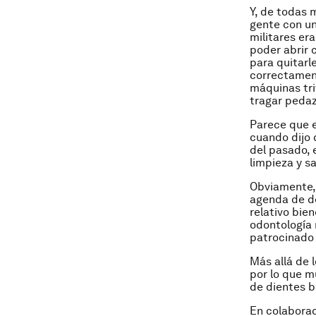
Y, de todas 
gente con un
militares er
poder abrir 
para quitarl
correctament
máquinas tri
tragar pedaz
Parece que e
cuando dijo 
del pasado, 
limpieza y 
Obviamente, 
agenda de de
relativo bie
odontología 
patrocinado 
Más allá de 
por lo que m
de dientes b
En colabora