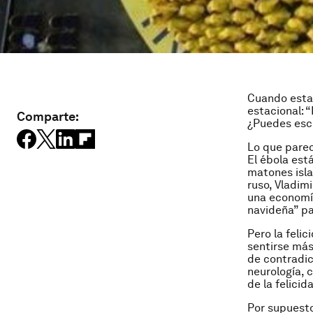
Cuando estab
estacional: 
Comparte:
¿Puedes escr
Lo que parec
El ébola est
matones isla
ruso, Vladim
una economí
navideña” pa
Pero la feli
sentirse más
de contradic
neurología, c
de la felicid
Por supuesto