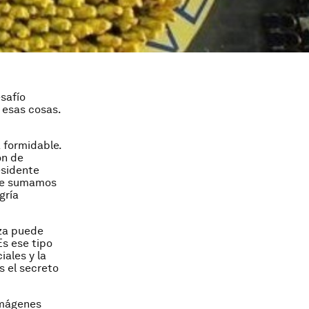
safío
s esas cosas.
 formidable.
ón de
esidente
o le sumamos
gría
eza puede
Es ese tipo
iales y la
s el secreto
imágenes