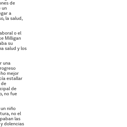
ones de
e un
egar a
o, la salud,
aboral o el
e Milligan
aba su
a salud y los
r una
progreso
ucho mejor
cía estallar
 de
cipal de
o, no fue
 un niño
ura, no el
upaban las
 y dolencias