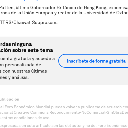
 Patten, último Gobernador Británico de Hong Kong, excomisa
rnos de la Unión Europea y rector de la Universidad de Oxfor
UTERS/Chaiwat Subprasom.
erdas ninguna
ación sobre este tema
uenta gratuita y accede a
Inscríbete de forma gratuita
ón personalizada de
s con nuestras últimas
nes y análisis.
ublicación
del Foro Económico Mundial pueden volver a publicarse de acuerdo con
nacional Creative Commons Reconocimiento-NoComercial-SinObraDeri
uestras condiciones de uso.
expresadas en este artículo son las del autor y no del Foro Económico