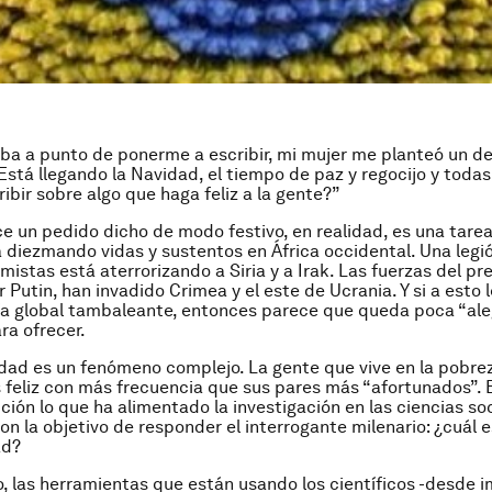
a a punto de ponerme a escribir, mi mujer me planteó un de
“Está llegando la Navidad, el tiempo de paz y regocijo y toda
ibir sobre algo que haga feliz a la gente?”
e un pedido dicho de modo festivo, en realidad, es una tarea
á diezmando vidas y sustentos en África occidental. Una legi
mistas está aterrorizando a Siria y a Irak. Las fuerzas del pr
ir Putin, han invadido Crimea y el este de Ucrania. Y si a est
a global tambaleante, entonces parece que queda poca “ale
ra ofrecer.
cidad es un fenómeno complejo. La gente que vive en la pobr
 feliz con más frecuencia que sus pares más “afortunados”. 
ción lo que ha alimentado la investigación en las ciencias soc
on la objetivo de responder el interrogante milenario: ¿cuál e
ad?
, las herramientas que están usando los científicos -desde 