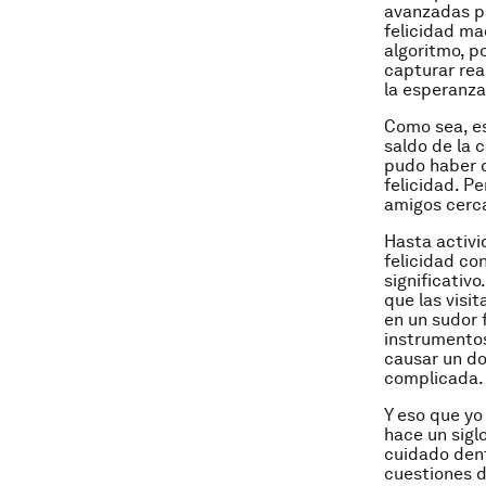
avanzadas pa
felicidad m
algoritmo, p
capturar real
la esperanza
Como sea, es
saldo de la 
pudo haber q
felicidad. P
amigos cerca
Hasta activ
felicidad co
significativ
que las visit
en un sudor 
instrumentos
causar un do
complicada. 
Y eso que yo
hace un sigl
cuidado dent
cuestiones d