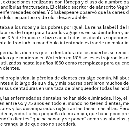
s, extracciones realizadas con fórceps y el uso de alambre p
mandíbulas fracturadas. El clásico escritor de sánscrito Vegb
 enfermedades orales. Y Shakespeare observó que la caries d
 dolor espantoso y de olor desagradable.
taba a los ricos y a los pobres por igual. La reina Isabel I de 
dacitos de trapo para tapar los agujeros en su dentadura y as
Luis XIV de Francia se hizo sacar todos los dientes superiore
sta le fracturó la mandíbula intentando extraerle un molar inf
perdía los dientes que la dentadura de los muertos se recicla
dos que murieron en Waterloo en 1815 se les extrajeron los d
 utilizados hasta los años 1860 como reemplazos para quiene
n dientes.
 mi propia vida, la pérdida de dientes era algo común. Mi abu
entes a lo largo de su vida, y mis padres perdieron muchos de
ar sus dentaduras en una taza de blanqueador todas las noc
, las enfermedades dentales no han sido eliminadas. Hoy, el
en entre 65 y 75 años en todo el mundo no tienen dientes, m
obres y los desamparados registran las tasas más altas. Pero
 decayendo. La hija pequeña de mi amigo, que hace poco pre
endría dientes “que se sacan y se ponen” como sus abuelos,
e tranquila de que eso no sucederá.