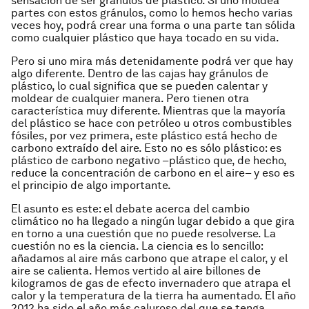
sensación de ser gránulos de plástico. Si uno moldea
partes con estos gránulos, como lo hemos hecho varias
veces hoy, podrá crear una forma o una parte tan sólida
como cualquier plástico que haya tocado en su vida.
Pero si uno mira más detenidamente podrá ver que hay
algo diferente. Dentro de las cajas hay gránulos de
plástico, lo cual significa que se pueden calentar y
moldear de cualquier manera. Pero tienen otra
característica muy diferente. Mientras que la mayoría
del plástico se hace con petróleo u otros combustibles
fósiles, por vez primera, este plástico está hecho de
carbono extraído del aire. Esto no es sólo plástico: es
plástico de carbono negativo –plástico que, de hecho,
reduce la concentración de carbono en el aire– y eso es
el principio de algo importante.
El asunto es este: el debate acerca del cambio
climático no ha llegado a ningún lugar debido a que gira
en torno a una cuestión que no puede resolverse. La
cuestión no es la ciencia. La ciencia es lo sencillo:
añadamos al aire más carbono que atrape el calor, y el
aire se calienta. Hemos vertido al aire billones de
kilogramos de gas de efecto invernadero que atrapa el
calor y la temperatura de la tierra ha aumentado. El año
2012 ha sido el año más caluroso del que se tenga