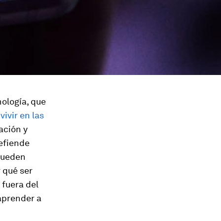
ología, que
e
vivir en las
ración y
defiende
 pueden
r qué ser
 fuera del
 aprender a