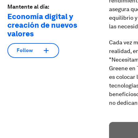
rendimiento
Mantente al día:
asegura qu
Economía digital y
equilibrio 
creación de nuevos
las necesi
valores
Cada vez m
Follow
realidad, e
"Necesitam
Greene en 
es colocar 
tecnologías
beneficioso
no dedicand