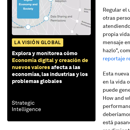
Regular el 
otras perso
atendiendo 
propia vida
mensaje en
LA VISIÓN GLOBAL
hazlo", com
Explora y monitorea cómo
reportaje r
Economía digital y creación de
nuevos valores
afecta a las
Esta nueva 
economías, las industrias y los
problemas globales
en la vida
o
puede gene
How and wh
performan
deberíamos
está pasand