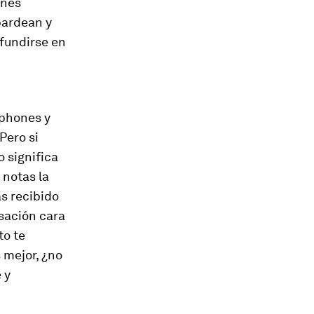
enes
bardean y
 fundirse en
phones
y
Pero si
o significa
 notas la
as recibido
sación cara
to te
s mejor, ¿no
 y