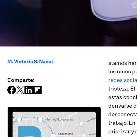
M. Victoria S. Nadal
stamos har
los niños 
Comparte:
redes socia
tristeza. E
estas conc
derivarse d
desconectar
trabajo. En
priorizar y