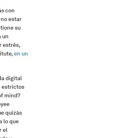
ás con
 no estar
stione su
a un
 estrés,
itute,
en un
a digital
 estrictos
 of mind?
oyee
ue quizás
a lo que
 el