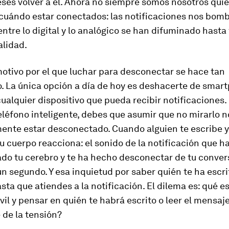
ses volver a él. Ahora no siempre somos nosotros qui
cuándo estar conectados: las notificaciones nos bom
 entre lo digital y lo analógico se han difuminado hasta
alidad.
motivo por el que luchar para desconectar se hace tan
. La única opción a día de hoy es deshacerte de
smart
cualquier dispositivo que pueda recibir notificaciones. 
eléfono inteligente, debes que asumir que no mirarlo n
ente estar desconectado. Cuando alguien te escribe y
tu cuerpo reacciona: el sonido de la notificación que h
ado tu cerebro y te ha hecho desconectar de tu conver
un segundo. Y esa inquietud por saber quién te ha escri
sta que atiendes a la notificación. El dilema es: qué e
vil y pensar en quién te habrá escrito o leer el mensaje
 de la tensión?