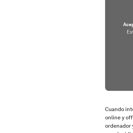
Acep
Es
Cuando inte
online y
off
ordenador 