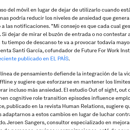
uso del móvil en lugar de dejar de utilizarlo cuando est
nas podría reducir los niveles de ansiedad que genera
a las notificaciones. "Mi consejo es que cada cual ge
. Si dejar de mirar el buzón de entrada o no contestar 
 tu tiempo de descanso te va a provocar todavía mayor
enta Santi García, cofundador de Future For Work Inst
eciente publicado en EL PAÍS
.
línea de pensamiento defiende la integración de la vid
ffline
y sugiere que esforzarse en mantener los límites
rar incluso más ansiedad. El estudio
Out of sight, out
en cognitive role transition episodes influence empl
ce
, publicado en la revista
Human Relations
, sugiere q
 adaptarnos a estos cambios en lugar de luchar contr
o. Jeroen Sangers, consultor especializado en mejorar