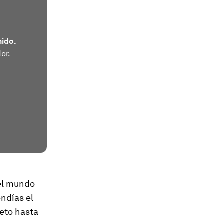
nido.
or.
 el mundo
ndías el
eto hasta