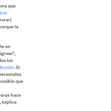
sona que
bre:
norar).
porque la
te en
igroso",
dos los
dicción
. Si
 personales
 posible que
horas hace
, explica