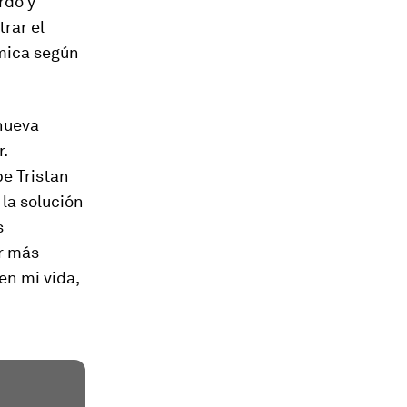
rdo y
rar el
ámica según
nueva
.
e Tristan
la solución
s
er más
en mi vida,