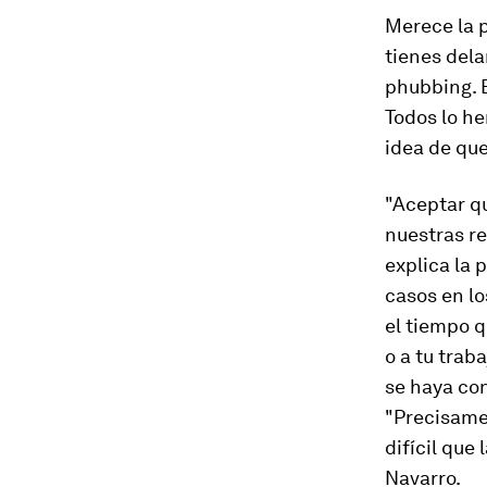
Merece la p
tienes dela
phubbing
.
Todos lo h
idea de que
"Aceptar q
nuestras re
explica la 
casos en l
el tiempo q
o a tu trab
se haya con
"Precisamen
difícil que
Navarro.