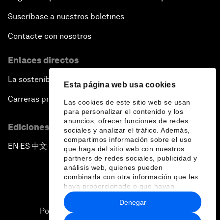
Suscríbase a nuestros boletines
Contacte con nosotros
Enlaces directos
La sostenibilidad en el Foro
Esta página web usa cookies
Carreras profesionales
Las cookies de este sitio web se usan
para personalizar el contenido y los
anuncios, ofrecer funciones de redes
Ediciones en otros idiomas
sociales y analizar el tráfico. Además,
compartimos información sobre el uso
EN
ES
中文
日本語
▪
▪
▪
que haga del sitio web con nuestros
partners de redes sociales, publicidad y
análisis web, quienes pueden
combinarla con otra información que les
haya proporcionado o que hayan
recopilado a partir del uso que haya
Denegar
hecho de sus servicios.
Política de privacidad y normas de uso