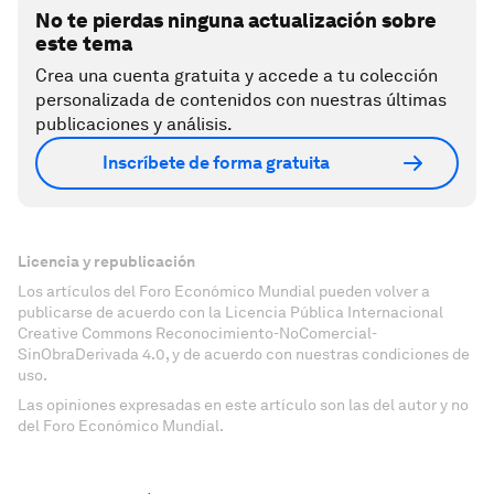
No te pierdas ninguna actualización sobre
este tema
Crea una cuenta gratuita y accede a tu colección
personalizada de contenidos con nuestras últimas
publicaciones y análisis.
Inscríbete de forma gratuita
Licencia y republicación
Los artículos del Foro Económico Mundial pueden volver a
publicarse de acuerdo con la Licencia Pública Internacional
Creative Commons Reconocimiento-NoComercial-
SinObraDerivada 4.0, y de acuerdo con nuestras condiciones de
uso.
Las opiniones expresadas en este artículo son las del autor y no
del Foro Económico Mundial.