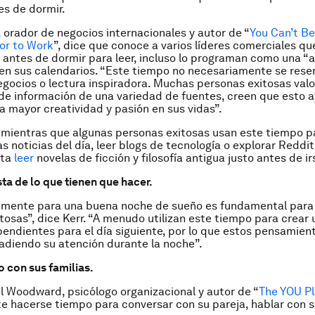
es de dormir.
, orador de negocios internacionales y autor de “
You Can’t Be
or to Work
”, dice que conoce a varios líderes comerciales qu
 antes de dormir para leer, incluso lo programan como una “
en sus calendarios. “Este tiempo no necesariamente se rese
egocios o lectura inspiradora. Muchas personas exitosas valo
e información de una variedad de fuentes, creen que esto 
a mayor creatividad y pasión en sus vidas”.
 mientras que algunas personas exitosas usan este tiempo p
as noticias del día, leer blogs de tecnología o explorar Reddit 
sta
leer
novelas de ficción y filosofía antigua justo antes de ir
sta de lo que tienen que hacer.
a mente para una buena noche de sueño es fundamental par
tosas”, dice Kerr. “A menudo utilizan este tiempo para crear 
pendientes para el día siguiente, por lo que estos pensamien
adiendo su atención durante la noche”.
 con sus familias.
el Woodward, psicólogo organizacional y autor de “
The YOU Pl
e hacerse tiempo para conversar con su pareja, hablar con su