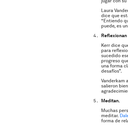
jugar con su 
Laura Vande
dice que est
“Entiendo qu
puede, es un
Reflexionan 
Kerr dice qu
para reflexi
sucedido ese 
progreso que
una forma c
desafíos”.
Vanderkam a
salieron bie
agradecimie
Meditan.
Muchas perso
meditar.
Dal
forma de rel