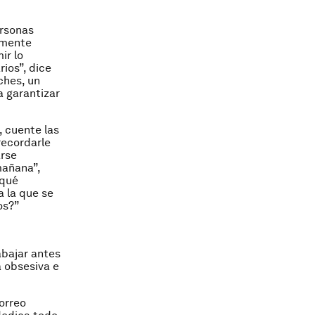
ersonas
amente
ir lo
rios”, dice
ches, un
a garantizar
, cuente las
recordarle
arse
mañana”,
 qué
 la que se
os?”
bajar antes
a obsesiva e
orreo