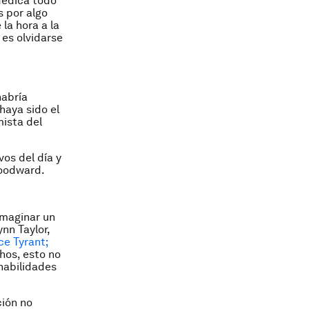
dedica todo
s por algo
a hora a la
 es olvidarse
habría
haya sido el
mista del
os del día y
Woodward.
imaginar un
nn Taylor,
ce Tyrant;
hos, esto no
habilidades
ción no