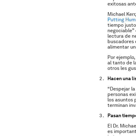
exitosas ant
Michael Kerr
Putting Hum
tiempo justo
negociable” 
lectura de n
buscadores d
alimentar un
Por ejemplo,
al tanto de l
otros les gu
Hacen una li
“Despejar l
personas exi
los asuntos 
terminan inv
Pasan tiempo
El Dr. Micha
es important