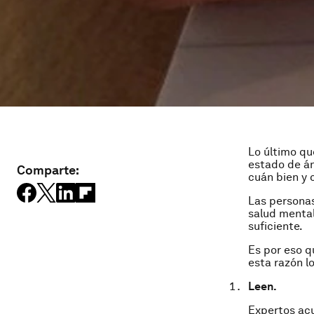
Lo último qu
estado de án
Comparte:
cuán bien y
Las personas
salud mental
suficiente.
Es por eso q
esta razón l
Leen.
Expertos acu