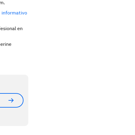
um.
n informativo
esional en
erine