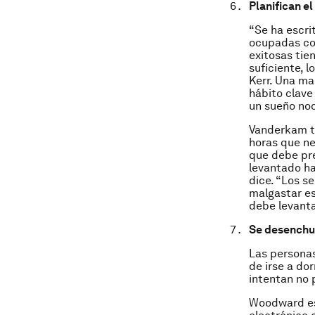
Planifican el
“Se ha escri
ocupadas co
exitosas tie
suficiente, 
Kerr. Una ma
hábito clave
un sueño noc
Vanderkam ta
horas que ne
que debe pr
levantado ha
dice. “Los s
malgastar es
debe levant
Se desenchuf
Las persona
de irse a do
intentan no 
Woodward est