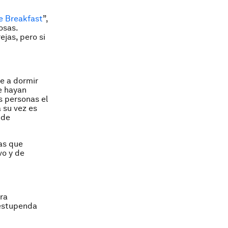
e Breakfast
”,
osas.
jas, pero si
e a dormir
e hayan
as personas el
 su vez es
 de
as que
vo y de
ra
 estupenda