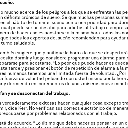
 sueño.
to mucho acerca de los peligros a los que se enfrentan las p
n déficits crónicos de sueño. Sé que muchas personas sum
nen el hábito de tomar el sueño como una prioridad para dorm
lo cual puede ser un desafío para adictos al trabajo o empresa
nera de hacer eso es acostarse a la misma hora todas las no
 que todos los expertos del sueño recomiendan para ayudar 
turno saludable.
mbién sugiere que planifique la hora a la que se despertará
cesita dormir y luego considere programar una alarma para 
epararse para acostarse. “Lo peor que puede hacer es qued
sta tarde y presionar el botón de repetición de alarma a la 
eres humanos tenemos una limitada fuerza de voluntad. ¿Por
a fuerza de voluntad peleando con usted mismo por la hora a
ar y durmiendo en incrementos de unos míseros nueve minut
an y se desconectan del trabajo.
s verdaderamente exitosas hacen cualquier cosa excepto tra
rmir, dice Kerr. No verifican sus correos electrónico de maner
preocuparse por problemas relacionados con el trabajo.
á de acuerdo. “Lo último que debe hacer es pensar en un c