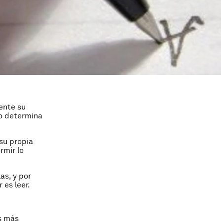
mente su
do determina
su propia
rmir lo
as, y por
 es leer.
s más