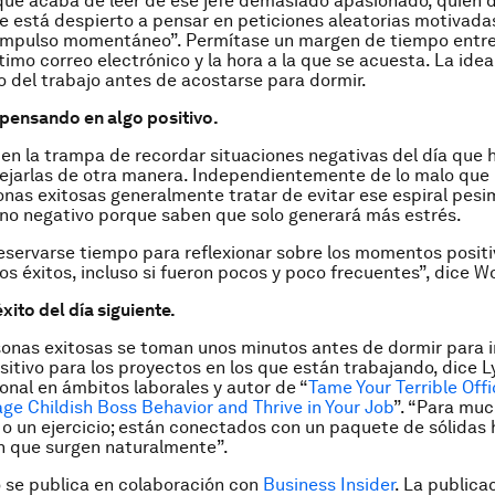
que acaba de leer de ese jefe demasiado apasionado, quien 
e está despierto a pensar en peticiones aleatorias motivada
impulso momentáneo”. Permítase un margen de tiempo entre l
timo correo electrónico y la hora a la que se acuesta. La idea
 del trabajo antes de acostarse para dormir.
pensando en algo positivo.
r en la trampa de recordar situaciones negativas del día que 
jarlas de otra manera. Independientemente de lo malo que 
sonas exitosas generalmente tratar de evitar ese espiral pesi
rno negativo porque saben que solo generará más estrés.
servarse tiempo para reflexionar sobre los momentos positiv
los éxitos, incluso si fueron pocos y poco frecuentes”, dice 
xito del día siguiente.
onas exitosas se toman unos minutos antes de dormir para 
sitivo para los proyectos en los que están trabajando, dice Ly
onal en ámbitos laborales y autor de “
Tame Your Terrible Offi
e Childish Boss Behavior and Thrive in Your Job
”. “Para muc
 o un ejercicio; están conectados con un paquete de sólidas 
n que surgen naturalmente”.
o se publica en colaboración con
Business Insider
. La publica