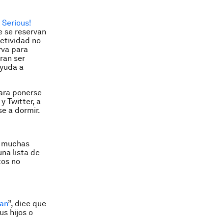
 Serious!
e se reservan
actividad no
rva para
ran ser
ayuda a
ara ponerse
y Twitter, a
se a dormir.
a muchas
una lista de
tos no
an
”, dice que
s hijos o