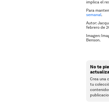
implica el r
Para manten
semanal
.
Autor: Jacqu
febrero de 2
Imagen: Ima
Benson.
No te pi
actualiz
Crea una c
tu colecci
contenido
publicacio