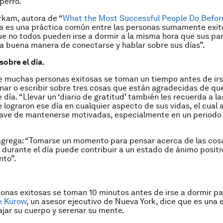
perro.
rkam, autora de “
What the Most Successful People Do Befor
a es una práctica común entre las personas sumamente exit
e no todos pueden irse a dormir a la misma hora que sus pare
a buena manera de conectarse y hablar sobre sus días”.
sobre el día.
e muchas personas exitosas se toman un tiempo antes de irs
onar o escribir sobre tres cosas que están agradecidas de qu
día. “Llevar un ‘diario de gratitud’ también les recuerda a l
 lograron ese día en cualquier aspecto de sus vidas, el cual a
lave de mantenerse motivadas, especialmente en un periodo
grega: “Tomarse un momento para pensar acerca de las cos
n durante el día puede contribuir a un estado de ánimo positi
nto”.
nas exitosas se toman 10 minutos antes de irse a dormir pa
e Kurow
, un asesor ejecutivo de Nueva York, dice que es una
ajar su cuerpo y serenar su mente.