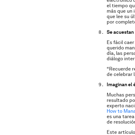
electrónico 
el tiempo qu
más que un 
que lee su úl
por completo
Se acuestan 
Es fácil cae
querido mane
día, las per
diálogo inte
“Recuerde re
de celebrar 
Imaginan el é
Muchas pers
resultado po
experto naci
How to Manag
es una tarea
de resolució
Este artícul