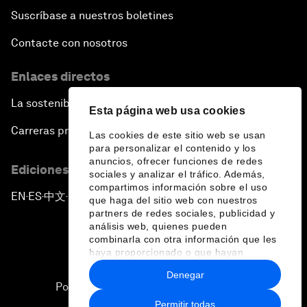
Suscríbase a nuestros boletines
Contacte con nosotros
Enlaces directos
La sostenibilidad en el Foro
Esta página web usa cookies
Carreras profesionales
Las cookies de este sitio web se usan
para personalizar el contenido y los
anuncios, ofrecer funciones de redes
Ediciones en otros idiomas
sociales y analizar el tráfico. Además,
compartimos información sobre el uso
EN
ES
中文
日本語
▪
▪
▪
que haga del sitio web con nuestros
partners de redes sociales, publicidad y
análisis web, quienes pueden
combinarla con otra información que les
haya proporcionado o que hayan
recopilado a partir del uso que haya
Denegar
hecho de sus servicios.
Política de privacidad y normas de uso
Permitir todas