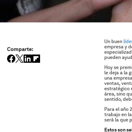
Un buen
líde
empresa y de
Comparte:
especializad
pueden ayuda
Hoy se premi
le deja a la
una empresa 
ventas, vent
estratégico 
área, sino q
sentido, deb
Para el año
trabajo en l
será la que 
Estos son sei