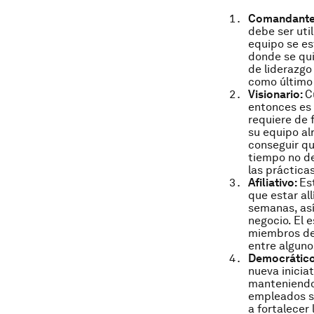
Comandante
debe ser uti
equipo se es
donde se qui
de liderazgo
como último 
Visionario:
C
entonces es 
requiere de 
su equipo al
conseguir qu
tiempo no d
las práctica
Afiliativo:
Es
que estar al
semanas, así
negocio. El e
miembros de
entre alguno
Democrátic
nueva inicia
manteniendo 
empleados se
a fortalecer