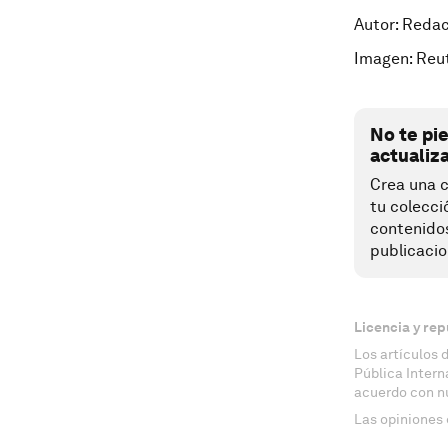
Autor: Reda
Imagen: Reu
No te pi
actualiz
Crea una c
tu colecci
contenido
publicacio
Licencia y rep
Los artículos 
Pública Inter
acuerdo con n
Las opiniones 