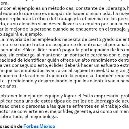
ora.
r con el ejemplo es un método casi constante de liderazgo.
al equipo lo que uno es incapaz de hacer o incomoda. La mayo
re replicarán la ética del trabajo y la eficiencia de las pers
do, es su elección si se desea llevar a su equipo por una cuerd
r lo mejor de la persona cuando se encuentre en el trabajo, 
o seguirá el ejemplo.
La mayoría de los empleados necesita de cierto grado de en
iempre se debe tratar de asegurarse de entrenar al personal
esupuesto. Sólo el líder podrá pagar la participación de los 
sos, sin embargo, al mantener un contacto cercano con el eq
pacidad de identificar quién ofrece un alto rendimiento dent
 vez conseguido esto, el líder deberá hacer un esfuerzo ext
e que los empleados avanzarán al siguiente nivel. Una gran 
r acerca de la administración de la empresa, también requie
te, prediciendo y desarrollando lo que los clientes van a nece
co años.
 obtener lo mejor del equipo y lograr el éxito empresarial pro
plicar cada uno de estos tipos de estilos de liderazgo de acu
ituaciones o personas a las que te enfrentes en el trabajo dia
ector se convierte en el mejor líder, gerente, así como un men
sobre todo, el mejor colega.
boración de
Forbes México