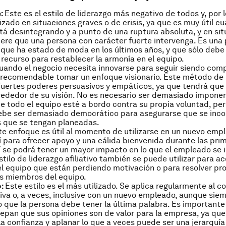
:
Este es el estilo de liderazgo más negativo de todos y, por l
lizado en situaciones graves o de crisis, ya que es muy útil c
tá desintegrando y a punto de una ruptura absoluta, y en si
ere que una persona con carácter fuerte intervenga. Es una
 que ha estado de moda en los últimos años, y que sólo debe 
recurso para restablecer la armonía en el equipo.
uando el negocio necesita innovarse para seguir siendo comp
recomendable tomar un enfoque visionario. Este método de 
fuertes poderes persuasivos y empáticos, ya que tendrá que 
rededor de su visión. No es necesario ser demasiado impone
e todo el equipo esté a bordo contra su propia voluntad, pe
ebe ser demasiado democrático para asegurarse que se inco
s que se tengan planeadas.
te enfoque es útil al momento de utilizarse en un nuevo emp
lí para ofrecer apoyo y una cálida bienvenida durante las pri
 se podrá tener un mayor impacto en lo que el empleado se i
stilo de liderazgo afiliativo también se puede utilizar para ac
l equipo que están perdiendo motivación o para resolver p
s miembros del equipo.
o:
Este estilo es el más utilizado. Se aplica regularmente al c
tiva o, a veces, inclusive con un nuevo empleado, aunque sie
que la persona debe tener la última palabra. Es importante
pan que sus opiniones son de valor para la empresa, ya que
 la confianza y aplanar lo que a veces puede ser una jerarquía