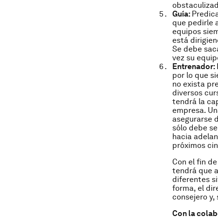
obstaculizad
Guía:
Predica
que pedirle 
equipos siemp
está dirigien
Se debe saca
vez su equip
Entrenador:
por lo que s
no exista pr
diversos cur
tendrá la ca
empresa. Una
asegurarse d
sólo debe se
hacia adelan
próximos cin
Con el fin de
tendrá que a
diferentes s
forma, el dir
consejero y, 
Con la cola