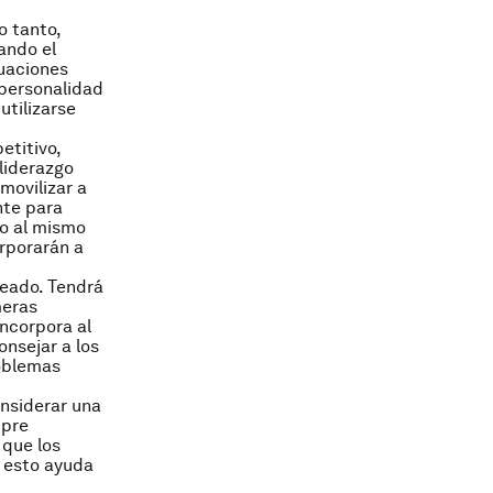
o tanto,
uando el
tuaciones
 personalidad
utilizarse
etitivo,
liderazgo
movilizar a
nte para
ro al mismo
rporarán a
leado. Tendrá
meras
ncorpora al
onsejar a los
roblemas
onsiderar una
mpre
 que los
 esto ayuda