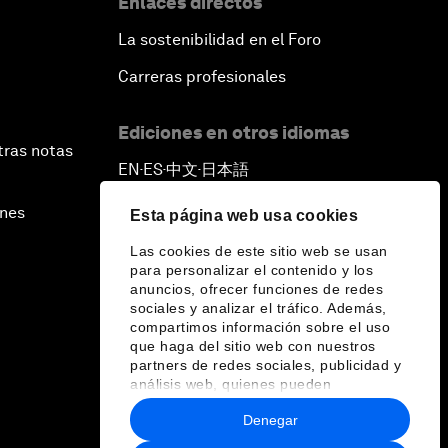
Enlaces directos
La sostenibilidad en el Foro
Carreras profesionales
Ediciones en otros idiomas
tras notas
EN
ES
中文
日本語
▪
▪
▪
ines
Esta página web usa cookies
Las cookies de este sitio web se usan
para personalizar el contenido y los
anuncios, ofrecer funciones de redes
sociales y analizar el tráfico. Además,
compartimos información sobre el uso
que haga del sitio web con nuestros
partners de redes sociales, publicidad y
análisis web, quienes pueden
combinarla con otra información que les
Denegar
haya proporcionado o que hayan
recopilado a partir del uso que haya