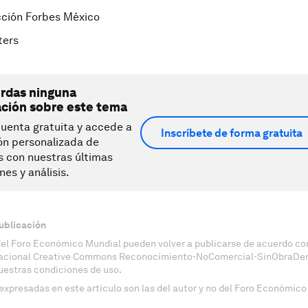
cción Forbes México
ters
erdas ninguna
ación sobre este tema
uenta gratuita y accede a
Inscríbete de forma gratuita
ón personalizada de
s con nuestras últimas
nes y análisis.
ublicación
del Foro Económico Mundial pueden volver a publicarse de acuerdo con
nacional Creative Commons Reconocimiento-NoComercial-SinObraDeri
uestras condiciones de uso.
expresadas en este artículo son las del autor y no del Foro Económico