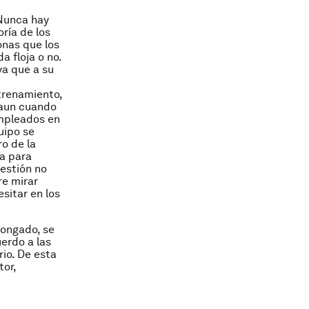
 Nunca hay
ría de los
onas que los
a floja o no.
ya que a su
trenamiento,
 aun cuando
empleados en
uipo se
ro de la
ra para
gestión no
re mirar
sitar en los
longado, se
erdo a las
rio. De esta
tor,