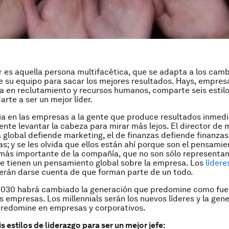
r
es aquella persona multifacética, que se adapta a los camb
 su equipo para sacar los mejores resultados. Hays, empres
a en reclutamiento y recursos humanos, comparte seis estil
rte a ser un mejor líder.
a en las empresas a la gente que produce resultados inmedi
 gente levantar la cabeza para mirar más lejos. El director de
global defiende marketing, el de finanzas defiende finanzas 
as; y se les olvida que ellos están ahí porque son el pensami
más importante de la compañía, que no son sólo representan
ue tienen un pensamiento global sobre la empresa. Los
lídere
erán darse cuenta de que forman parte de un todo.
 2030 habrá cambiado la generación que predomine como fue
as empresas. Los millennials serán los nuevos líderes y la gen
predomine en empresas y corporativos.
s estilos de liderazgo para ser un mejor jefe: