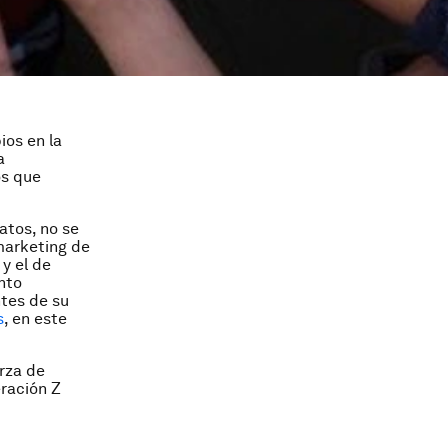
ios en la
a
os que
atos, no se
 marketing de
y el de
ento
tes de su
s
, en este
rza de
eración Z