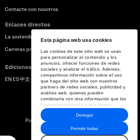
Contacte con nosotros
Enlaces directos
La sostenibilidad en el Foro
Esta página web usa cookies
Carreras profesionales
Las cookies de este sitio web se usan
para personalizar el contenido y los
anuncios, ofrecer funciones de redes
Ediciones en otros idiomas
sociales y analizar el tráfico. Además,
compartimos información sobre el uso
EN
ES
中文
日本語
▪
▪
▪
que haga del sitio web con nuestros
partners de redes sociales, publicidad y
análisis web, quienes pueden
combinarla con otra información que les
haya proporcionado o que hayan
recopilado a partir del uso que haya
Denegar
hecho de sus servicios.
Política de privacidad y normas de uso
Permitir todas
Sitemap