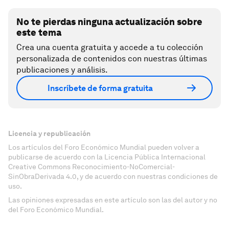
No te pierdas ninguna actualización sobre
este tema
Crea una cuenta gratuita y accede a tu colección
personalizada de contenidos con nuestras últimas
publicaciones y análisis.
Inscríbete de forma gratuita
Licencia y republicación
Los artículos del Foro Económico Mundial pueden volver a
publicarse de acuerdo con la Licencia Pública Internacional
Creative Commons Reconocimiento-NoComercial-
SinObraDerivada 4.0, y de acuerdo con nuestras condiciones de
uso.
Las opiniones expresadas en este artículo son las del autor y no
del Foro Económico Mundial.