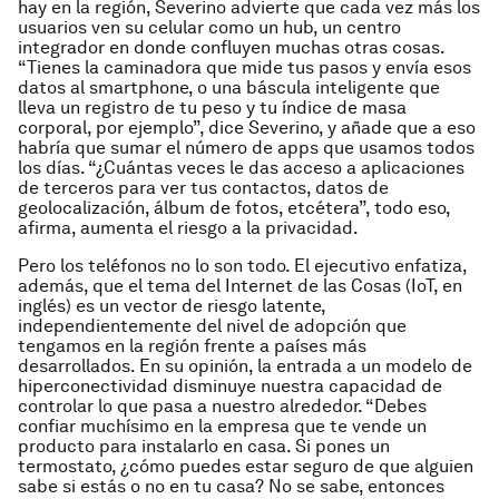
hay en la región, Severino advierte que cada vez más los
usuarios ven su celular como un hub, un centro
integrador en donde confluyen muchas otras cosas.
“Tienes la caminadora que mide tus pasos y envía esos
datos al smartphone, o una báscula inteligente que
lleva un registro de tu peso y tu índice de masa
corporal, por ejemplo”, dice Severino, y añade que a eso
habría que sumar el número de apps que usamos todos
los días. “¿Cuántas veces le das acceso a aplicaciones
de terceros para ver tus contactos, datos de
geolocalización, álbum de fotos, etcétera”, todo eso,
afirma, aumenta el riesgo a la privacidad.
Pero los teléfonos no lo son todo. El ejecutivo enfatiza,
además, que el tema del Internet de las Cosas (IoT, en
inglés) es un vector de riesgo latente,
independientemente del nivel de adopción que
tengamos en la región frente a países más
desarrollados. En su opinión, la entrada a un modelo de
hiperconectividad disminuye nuestra capacidad de
controlar lo que pasa a nuestro alrededor. “Debes
confiar muchísimo en la empresa que te vende un
producto para instalarlo en casa. Si pones un
termostato, ¿cómo puedes estar seguro de que alguien
sabe si estás o no en tu casa? No se sabe, entonces