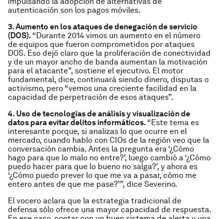
impulsando la adopción de alternativas de
autenticación son los pagos móviles.
3. Aumento en los ataques de denegación de servicio
(DOS).
“Durante 2014 vimos un aumento en el número
de equipos que fueron comprometidos por ataques
DOS. Eso dejó claro que la proliferación de conectividad
y de un mayor ancho de banda aumentan la motivación
para el atacante”, sostiene el ejecutivo. El motor
fundamental, dice, continuará siendo dinero, disputas o
activismo, pero “vemos una creciente facilidad en la
capacidad de perpetración de esos ataques”.
4. Uso de tecnologías de análisis y visualización de
datos para evitar delitos informáticos.
“Este tema es
interesante porque, si analizas lo que ocurre en el
mercado, cuando hablo con CIOs de la región veo que la
conversación cambia. Antes la pregunta era ‘¿Cómo
hago para que lo malo no entre?’, luego cambió a ‘¿Cómo
puedo hacer para que lo bueno no salga?’, y ahora es
‘¿Cómo puedo prever lo que me va a pasar, cómo me
entero antes de que me pase?’”, dice Severino.
El vocero aclara que la estrategia tradicional de
defensa sólo ofrece una mayor capacidad de respuesta.
En ese caso, contar con un buen sistema de alerta y una