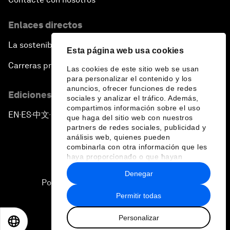
Enlaces directos
La sostenibilidad en el Foro
Esta página web usa cookies
Carreras profesionales
Las cookies de este sitio web se usan
para personalizar el contenido y los
anuncios, ofrecer funciones de redes
Ediciones en otros idiomas
sociales y analizar el tráfico. Además,
compartimos información sobre el uso
EN
ES
中文
日本語
▪
▪
▪
que haga del sitio web con nuestros
partners de redes sociales, publicidad y
análisis web, quienes pueden
combinarla con otra información que les
haya proporcionado o que hayan
recopilado a partir del uso que haya
Denegar
hecho de sus servicios.
Política de privacidad y normas de uso
Permitir todas
Sitemap
Personalizar
©
2026
Foro Económico Mundial
EN
ES
中文
日本語