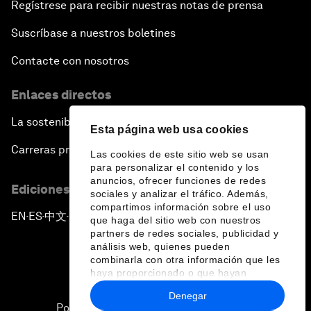
Regístrese para recibir nuestras notas de prensa
Suscríbase a nuestros boletines
Contacte con nosotros
Enlaces directos
La sostenibilidad en el Foro
Esta página web usa cookies
Carreras profesionales
Las cookies de este sitio web se usan
para personalizar el contenido y los
anuncios, ofrecer funciones de redes
Ediciones en otros idiomas
sociales y analizar el tráfico. Además,
compartimos información sobre el uso
EN
ES
中文
日本語
▪
▪
▪
que haga del sitio web con nuestros
partners de redes sociales, publicidad y
análisis web, quienes pueden
combinarla con otra información que les
haya proporcionado o que hayan
recopilado a partir del uso que haya
Denegar
hecho de sus servicios.
Política de privacidad y normas de uso