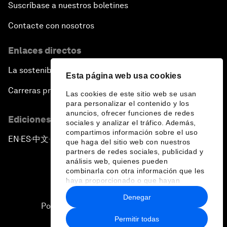
Suscríbase a nuestros boletines
Contacte con nosotros
Enlaces directos
La sostenibilidad en el Foro
Esta página web usa cookies
Carreras profesionales
Las cookies de este sitio web se usan
para personalizar el contenido y los
anuncios, ofrecer funciones de redes
Ediciones en otros idiomas
sociales y analizar el tráfico. Además,
compartimos información sobre el uso
EN
ES
中文
日本語
▪
▪
▪
que haga del sitio web con nuestros
partners de redes sociales, publicidad y
análisis web, quienes pueden
combinarla con otra información que les
haya proporcionado o que hayan
recopilado a partir del uso que haya
Denegar
hecho de sus servicios.
Política de privacidad y normas de uso
Permitir todas
Sitemap