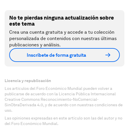
No te pierdas ninguna actualización sobre
este tema
Crea una cuenta gratuita y accede a tu colección
personalizada de contenidos con nuestras últimas
publicaciones y análisis.
Inscríbete de forma gratuita
Licencia y republicación
Los artículos del Foro Económico Mundial pueden volver a
publicarse de acuerdo con la Licencia Pública Internacional
Creative Commons Reconocimiento-NoComercial-
SinObraDerivada 4.0, y de acuerdo con nuestras condiciones de
uso.
Las opiniones expresadas en este artículo son las del autor y no
del Foro Económico Mundial.