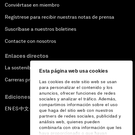
Conviértase en miembro
Regístrese para recibir nuestras notas de prensa
Suscríbase a nuestros boletines
Contacte con nosotros
Enlaces directos
La sostenibilidad en el Foro
Esta página web usa cookies
Carreras profesionales
Las cookies de este sitio web se usan
para personalizar el contenido y los
anuncios, ofrecer funciones de redes
Ediciones en otros idiomas
sociales y analizar el tráfico. Además,
compartimos información sobre el uso
EN
ES
中文
日本語
▪
▪
▪
que haga del sitio web con nuestros
partners de redes sociales, publicidad y
análisis web, quienes pueden
combinarla con otra información que les
haya proporcionado o que hayan