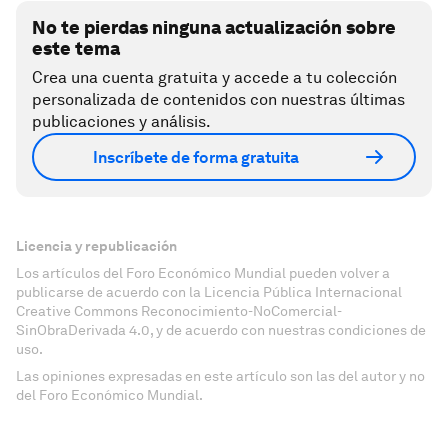
No te pierdas ninguna actualización sobre
este tema
Crea una cuenta gratuita y accede a tu colección
personalizada de contenidos con nuestras últimas
publicaciones y análisis.
Inscríbete de forma gratuita
Licencia y republicación
Los artículos del Foro Económico Mundial pueden volver a
publicarse de acuerdo con la Licencia Pública Internacional
Creative Commons Reconocimiento-NoComercial-
SinObraDerivada 4.0, y de acuerdo con nuestras condiciones de
uso.
Las opiniones expresadas en este artículo son las del autor y no
del Foro Económico Mundial.