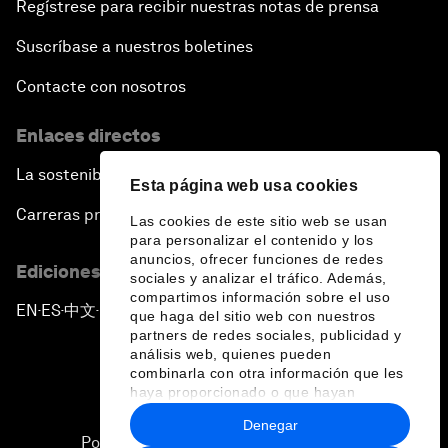
Regístrese para recibir nuestras notas de prensa
Suscríbase a nuestros boletines
Contacte con nosotros
Enlaces directos
La sostenibilidad en el Foro
Esta página web usa cookies
Carreras profesionales
Las cookies de este sitio web se usan
para personalizar el contenido y los
anuncios, ofrecer funciones de redes
Ediciones en otros idiomas
sociales y analizar el tráfico. Además,
compartimos información sobre el uso
EN
ES
中文
日本語
▪
▪
▪
que haga del sitio web con nuestros
partners de redes sociales, publicidad y
análisis web, quienes pueden
combinarla con otra información que les
haya proporcionado o que hayan
recopilado a partir del uso que haya
Denegar
hecho de sus servicios.
Política de privacidad y normas de uso