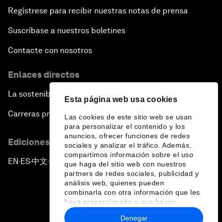
Regístrese para recibir nuestras notas de prensa
Suscríbase a nuestros boletines
Contacte con nosotros
Enlaces directos
La sostenibilidad en el Foro
Esta página web usa cookies
Carreras profesionales
Las cookies de este sitio web se usan
para personalizar el contenido y los
anuncios, ofrecer funciones de redes
Ediciones en otros idiomas
sociales y analizar el tráfico. Además,
compartimos información sobre el uso
EN
ES
中文
日本語
▪
▪
▪
que haga del sitio web con nuestros
partners de redes sociales, publicidad y
análisis web, quienes pueden
combinarla con otra información que les
haya proporcionado o que hayan
recopilado a partir del uso que haya
Denegar
hecho de sus servicios.