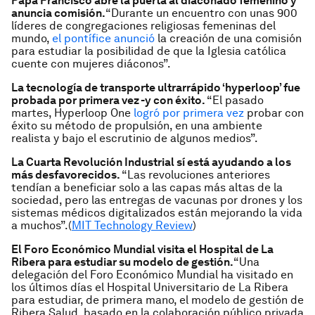
Papa Francisco abre la puerta al diaconado femenino y
anuncia comisión.
“Durante un encuentro con unas 900
líderes de congregaciones religiosas femeninas del
mundo,
el pontífice anunció
la creación de una comisión
para estudiar la posibilidad de que la Iglesia católica
cuente con mujeres diáconos”.
La tecnología de transporte ultrarrápido ‘hyperloop’ fue
probada por primera vez -y con éxito.
“El pasado
martes, Hyperloop One
logró por primera vez
probar con
éxito su método de propulsión, en una ambiente
realista y bajo el escrutinio de algunos medios”.
La Cuarta Revolución Industrial sí está ayudando a los
más desfavorecidos.
“Las revoluciones anteriores
tendían a beneficiar solo a las capas más altas de la
sociedad, pero las entregas de vacunas por drones y los
sistemas médicos digitalizados están mejorando la vida
a muchos”.(
MIT Technology Review
)
El Foro Económico Mundial visita el Hospital de La
Ribera para estudiar su modelo de gestión.
“Una
delegación del Foro Económico Mundial ha visitado en
los últimos días el Hospital Universitario de La Ribera
para estudiar, de primera mano, el modelo de gestión de
Ribera Salud, basado en la colaboración público privada