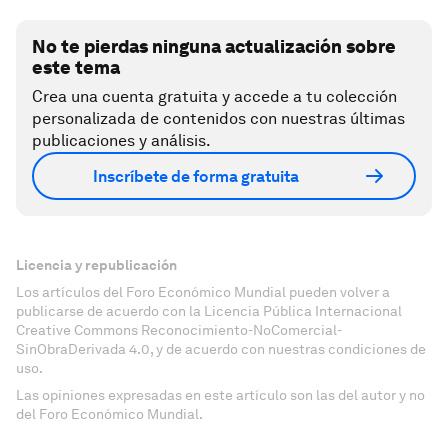
No te pierdas ninguna actualización sobre
este tema
Crea una cuenta gratuita y accede a tu colección
personalizada de contenidos con nuestras últimas
publicaciones y análisis.
Inscríbete de forma gratuita
Licencia y republicación
Los artículos del Foro Económico Mundial pueden volver a
publicarse de acuerdo con la Licencia Pública Internacional
Creative Commons Reconocimiento-NoComercial-
SinObraDerivada 4.0, y de acuerdo con nuestras condiciones de
uso.
Las opiniones expresadas en este artículo son las del autor y no
del Foro Económico Mundial.