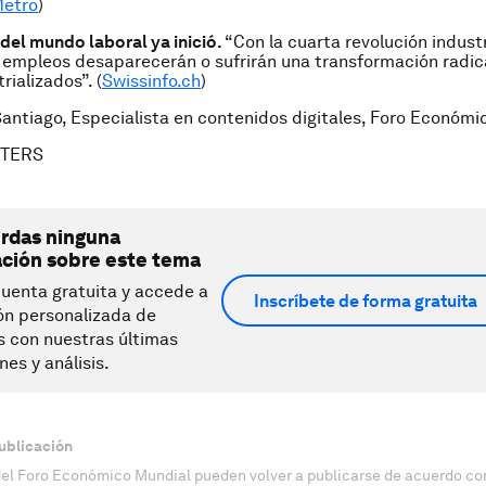
etro
)
del mundo laboral ya inició.
“Con la cuarta revolución industri
 empleos desaparecerán o sufrirán una transformación radica
rializados”. (
Swissinfo.ch
)
Santiago,
Especialista en contenidos digitales
, Foro Económi
UTERS
erdas ninguna
ación sobre este tema
uenta gratuita y accede a
Inscríbete de forma gratuita
ón personalizada de
s con nuestras últimas
nes y análisis.
ublicación
del Foro Económico Mundial pueden volver a publicarse de acuerdo con