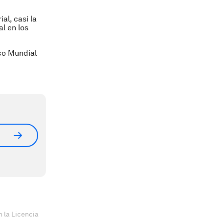
al, casi la
l en los
co Mundial
 la Licencia