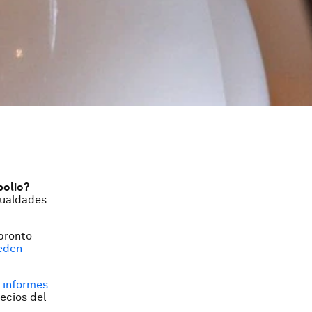
polio?
gualdades
 pronto
eden
 informes
ecios del