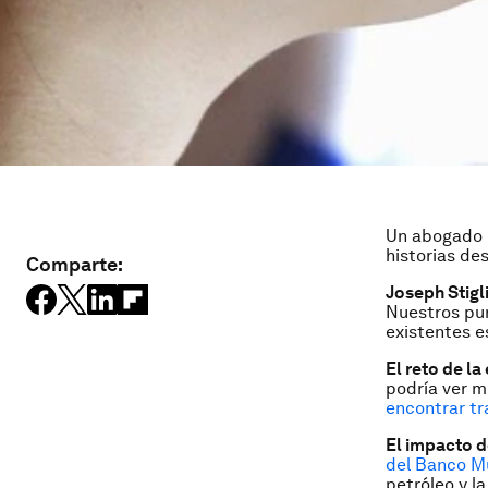
Un abogado l
historias de
Comparte:
Joseph Stigl
Nuestros pun
existentes 
El reto de l
podría ver m
encontrar t
El impacto de
del Banco M
petróleo y l