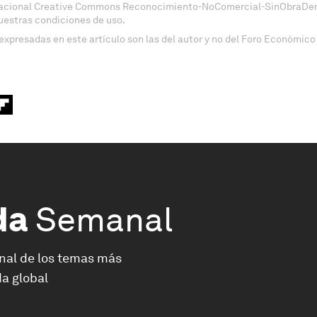
nacional Creative Commons Reconocimiento-NoComercial-SinObraDeri
uestras condiciones de uso.
expresadas en este artículo son las del autor y no del Foro Económico
da
Semanal
nal de los temas más
a global