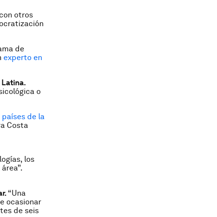
 con otros
ocratización
rama de
n
experto en
 Latina.
sicológica o
 países de la
ra Costa
ogías, los
 área”.
ar.
“Una
de ocasionar
etes de seis