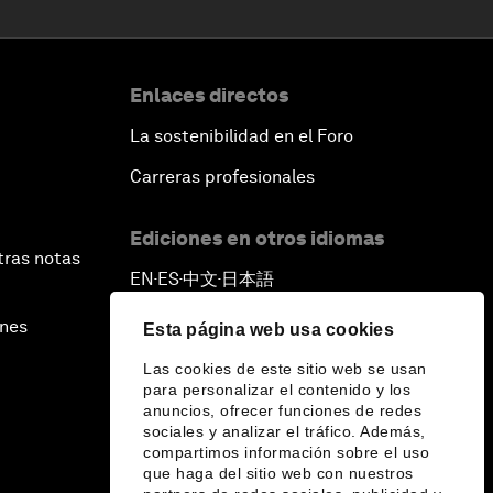
Enlaces directos
La sostenibilidad en el Foro
Carreras profesionales
Ediciones en otros idiomas
tras notas
EN
ES
中文
日本語
▪
▪
▪
ines
Esta página web usa cookies
Las cookies de este sitio web se usan
para personalizar el contenido y los
anuncios, ofrecer funciones de redes
sociales y analizar el tráfico. Además,
compartimos información sobre el uso
que haga del sitio web con nuestros