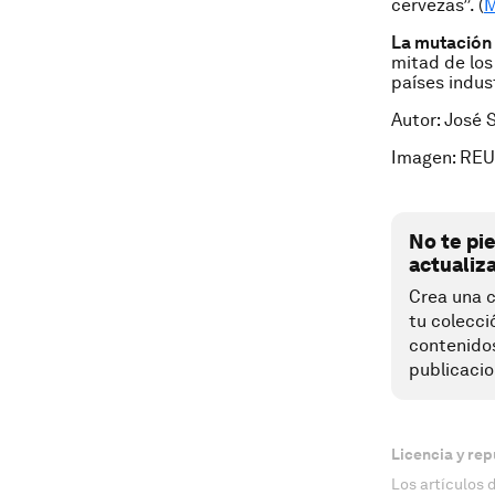
cervezas”. (
M
La mutación 
mitad de los
países indust
Autor: José 
Imagen: RE
No te pi
actualiz
Crea una c
tu colecci
contenido
publicacio
Licencia y rep
Los artículos 