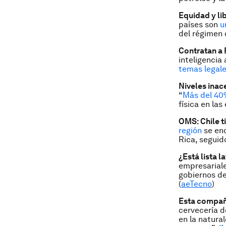
Equidad y li
países son
u
del régimen
Contratan a 
inteligencia
temas legal
Niveles inac
“
Más del 40%
física en la
OMS: Chile t
región
se enc
Rica, seguid
¿Está lista l
empresariale
gobiernos de
(
aeTecno
)
Esta compañí
cervecería d
en la natura