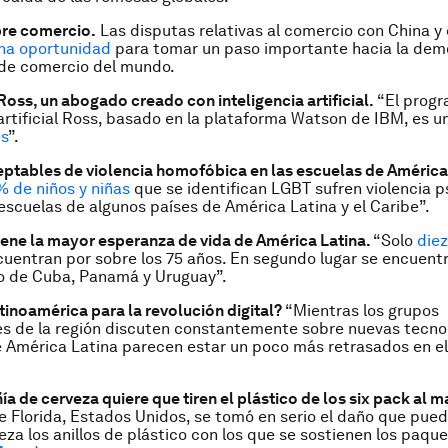
bre comercio.
Las disputas relativas al comercio con China y
na oportunidad
para tomar un paso importante hacia la dem
 de comercio del mundo.
Ross, un abogado creado con inteligencia artificial.
“El prog
 artificial Ross, basado en la plataforma Watson de IBM, es u
es
”.
eptables de violencia homofóbica en las escuelas de América
 de niños y niñas
que se identifican LGBT sufren violencia p
s escuelas de algunos países de América Latina y el Caribe”.
iene la mayor esperanza de vida de América Latina.
“Solo
diez
uentran por sobre los 75 años. En segundo lugar se encuent
o de Cuba, Panamá y Uruguay”.
atinoamérica para la revolución digital?
“Mientras los grupos
s de la región discuten constantemente sobre nuevas tecnol
 América Latina parecen estar un poco más retrasados en el
a de cerveza quiere que tiren el plástico de los six pack al m
e Florida, Estados Unidos, se tomó en serio el daño que pue
leza los anillos de plástico con los que se sostienen los paqu