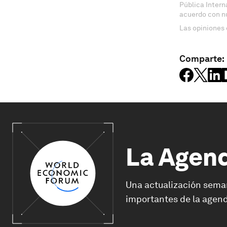
Pública Inter
acuerdo con n
Las opiniones 
Comparte:
La Agen
Una actualización sema
importantes de la agend