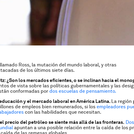
lamado Ross, la mutación del mundo laboral,
y otras
stacadas de los últimos siete días.
itz: ¿Son los mercados eficientes, o se inclinan hacia el mono
tos de vista sobre las políticas gubernamentales y las desi
están conformadas por
dos escuelas de pensamiento.
a educación y el mercado laboral en América Latina.
La región
illones de empleos bien remunerados, si los
empleadores pu
rabajadores
con las habilidades que necesitan.
l precio del petróleo se siente más allá de las fronteras.
Dos
undial
apuntan a una posible relación entre la caída de los pr
a caída de las remesas globales.