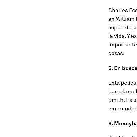
Charles Fo
en William 
supuesto, a
la vida. Y 
importante 
cosas.
5. En busca
Esta pelícu
basada en l
Smith. Es u
emprended
6. Moneybal