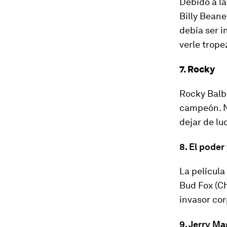
Debido a la
Billy Beane
debía ser i
verle trope
7. Rocky
Rocky Balbo
campeón. N
dejar de lu
8. El poder 
La película
Bud Fox (C
invasor cor
9. Jerry Ma