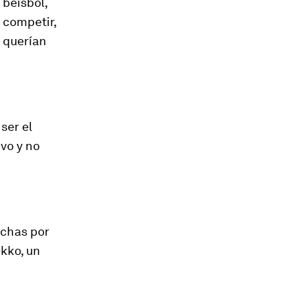
 béisbol,
 competir,
e querían
ser el
vo y no
echas por
kko, un