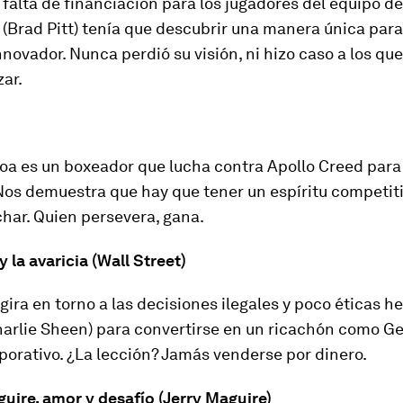
 falta de financiación para los jugadores del equipo de
 (Brad Pitt) tenía que descubrir una manera única para
nnovador. Nunca perdió su visión, ni hizo caso a los qu
zar.
a es un boxeador que lucha contra Apollo Creed para 
os demuestra que hay que tener un espíritu competiti
char. Quien persevera, gana.
y la avaricia (Wall Street)
 gira en torno a las decisiones ilegales y poco éticas h
harlie Sheen) para convertirse en un ricachón como Ge
porativo. ¿La lección? Jamás venderse por dinero.
guire, amor y desafío (Jerry Maguire)