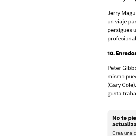
Jerry Magui
un viaje pa
persigues 
profesional
10. Enredos
Peter Gibbo
mismo puest
(Gary Cole)
gusta traba
No te pi
actualiz
Crea una c