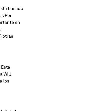
está basado
r. Por
ortante en
s
) otras
. Está
a Will
a los