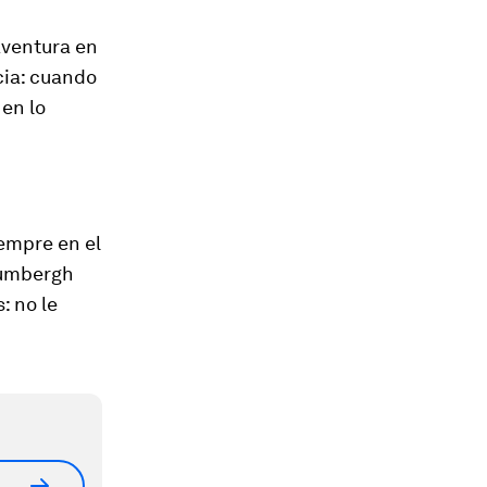
 aventura en
cia: cuando
en lo
empre en el
 Lumbergh
: no le