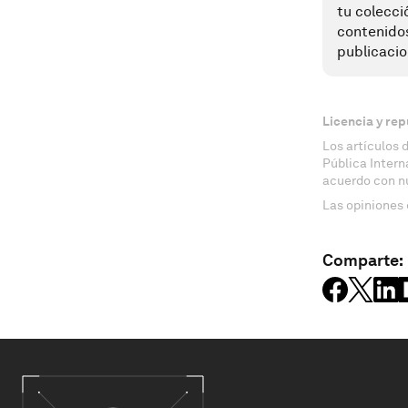
tu colecci
contenido
publicacio
Licencia y rep
Los artículos 
Pública Inter
acuerdo con n
Las opiniones 
Comparte: