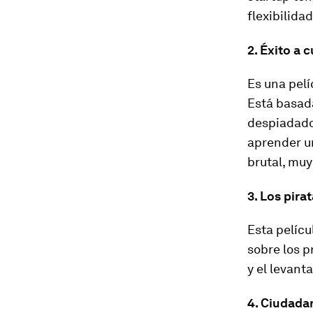
flexibilidad
2. Éxito a 
Es una pelí
Está basada
despiadado
aprender u
brutal, muy
3. Los pirat
Esta pelícu
sobre los p
y el levant
4. Ciudada