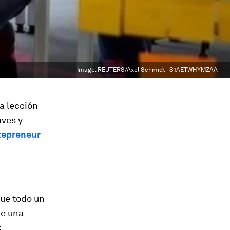
Image:
REUTERS/Axel Schmidt - S1AETWHYMZAA
a lección
aves y
tepreneur
fue todo un
ue una
: