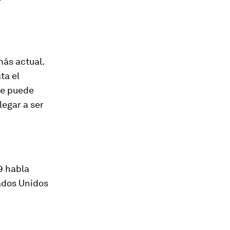
más actual.
ta el
ue puede
egar a ser
9 habla
tados Unidos