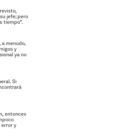
revisto,
su jefe; pero
s tiempo”.
, a menudo,
migos y
sional ya no
eral. Si
encontrará
ón, entonces
ampoco
 error y