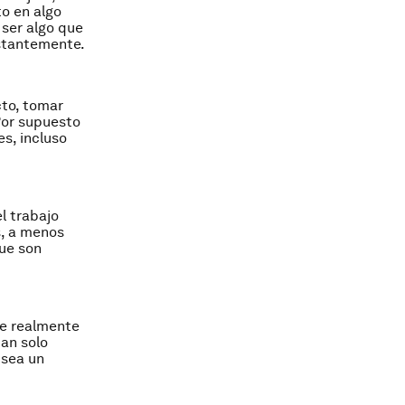
to en algo
 ser algo que
nstantemente.
cto, tomar
Por supuesto
s, incluso
l trabajo
s, a menos
que son
ue realmente
tan solo
 sea un