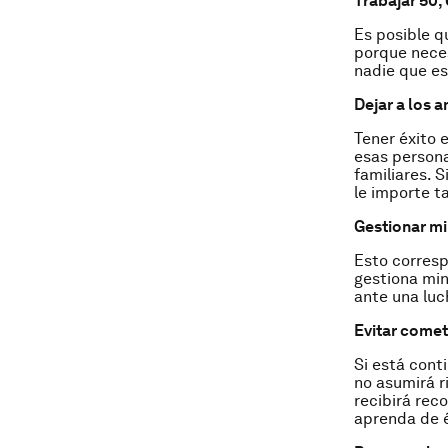
Trabajar 50,
Es posible q
porque neces
nadie que es
Dejar a los a
Tener éxito 
esas persona
familiares. S
le importe t
Gestionar m
Esto corresp
gestiona min
ante una luc
Evitar comet
Si está cont
no asumirá r
recibirá rec
aprenda de é