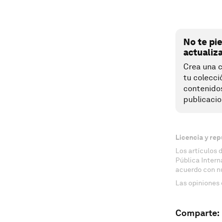
No te pi
actualiz
Crea una c
tu colecci
contenido
publicacio
Licencia y rep
Los artículos 
Pública Inter
acuerdo con n
Las opiniones 
Comparte: