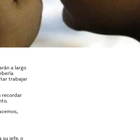
arán a largo
ebería
tar trabajar
n recordar
nto.
hacemos,
su jefe, o