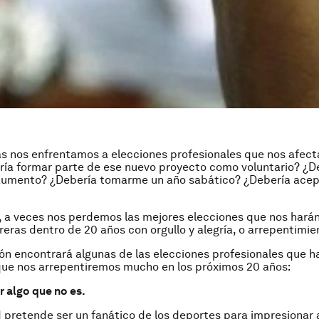
as nos enfrentamos a elecciones profesionales que nos afect
ría formar parte de ese nuevo proyecto como voluntario? ¿D
 aumento? ¿Debería tomarme un año sabático? ¿Debería acep
 a veces nos perdemos las mejores elecciones que nos hará
reras dentro de 20 años con orgullo y alegría, o arrepentimie
ón encontrará algunas de las elecciones profesionales que 
que nos arrepentiremos mucho en los próximos 20 años:
r algo que no es.
 pretende ser un fanático de los deportes para impresionar a 