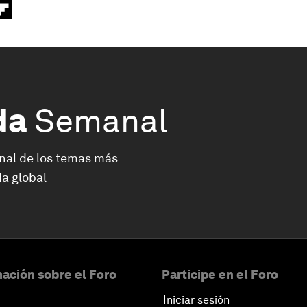
da
Semanal
nal de los temas más
a global
ación sobre el Foro
Participe en el Foro
Iniciar sesión