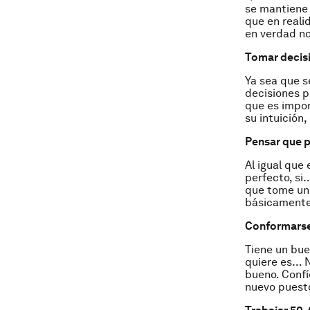
se mantiene 
que en reali
en verdad no
Tomar decisi
Ya sea que s
decisiones p
que es impor
su intuición,
Pensar que p
Al igual que 
perfecto, si
que tome un 
básicamente
Conformarse
Tiene un bue
quiere es… N
bueno. Confí
nuevo puest