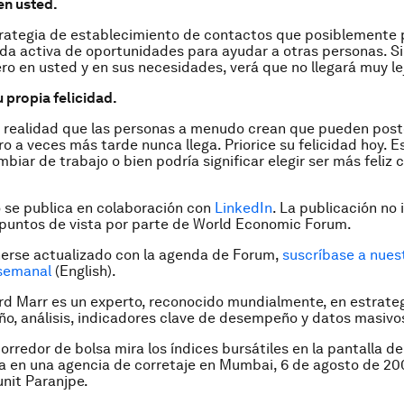
en usted.
trategia de establecimiento de contactos que posiblemente
da activa de oportunidades para ayudar a otras personas. S
ro en usted y en sus necesidades, verá que no llegará muy le
 propia felicidad.
e realidad que las personas a menudo crean que pueden post
ro a veces más tarde nunca llega. Priorice su felicidad hoy. E
mbiar de trabajo o bien podría significar elegir ser más feliz 
o se publica en colaboración con
LinkedIn
. La publicación no 
puntos de vista por parte de World Economic Forum.
erse actualizado con la agenda de Forum,
suscríbase a nuest
 semanal
(English)
.
rd Marr es un experto, reconocido mundialmente, en estrateg
, análisis, indicadores clave de desempeño y datos masivo
orredor de bolsa mira los índices bursátiles en la pantalla de
 en una agencia de corretaje en Mumbai, 6 de agosto de 20
it Paranjpe.