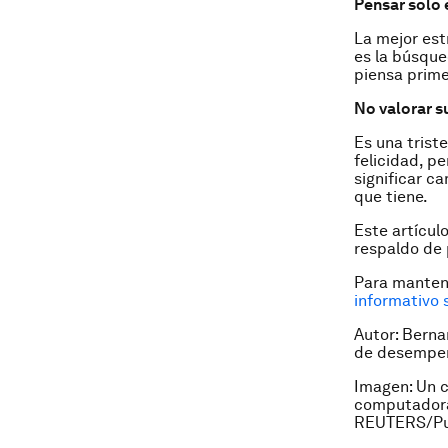
Pensar solo 
La mejor es
es la búsque
piensa prime
No valorar su
Es una trist
felicidad, pe
significar ca
que tiene.
Este artícul
respaldo de 
Para manten
informativo
Autor: Berna
de desempeño
Imagen: Un c
computadora
REUTERS/Pun