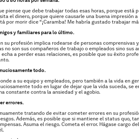
 60 u 80 horas por semana.
ue piense que debe trabajar todas esas horas, porque está p
ita el dinero, porque quiere causarle una buena impresión a 
tá por morir dice “¡Caramba! Me habría gustado trabajar má
migos y familiares para lo último.
en su profesión implica rodearse de personas comprensivas y
s no son sus compañeros de trabajo o empleados sino sus a
i echa a perder esas relaciones, es posible que su éxito profe
anto.
inuciosamente todo.
onde a su equipo y empleados, pero también a la vida en gen
uciosamente todo en lugar de dejar que la vida suceda, se 
ha constante contra la ansiedad y el agobio.
er errores.
inuamente tratando de evitar cometer errores en su profesi
iesgos. Además, es posible que si mantiene el status quo, t
ompensas. Asuma el riesgo. Cometa el error. Hágase cargo del
l.