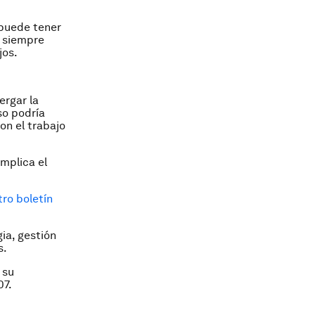
 puede tener
i siempre
jos.
ergar la
so podría
con el trabajo
implica el
ro boletín
ia, gestión
s.
 su
07.