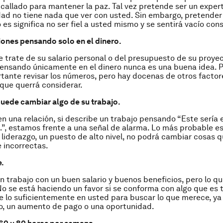
callado para mantener la paz. Tal vez pretende ser un exper
dad no tiene nada que ver con usted. Sin embargo, pretender
 es significa no ser fiel a usted mismo y se sentirá vacío co
ones pensando solo en el dinero.
e trate de su salario personal o del presupuesto de su proye
ensando únicamente en el dinero nunca es una buena idea. 
tante revisar los números, pero hay docenas de otros factore
 que querrá considerar.
uede cambiar algo de su trabajo.
en una relación, si describe un trabajo pensando “Este sería e
…”, estamos frente a una señal de alarma. Lo más probable e
liderazgo, un puesto de alto nivel, no podrá cambiar cosas 
 incorrectas.
.
n trabajo con un buen salario y buenos beneficios, pero lo q
o se está haciendo un favor si se conforma con algo que es 
e lo suficientemente en usted para buscar lo que merece, ya
o, un aumento de pago o una oportunidad.