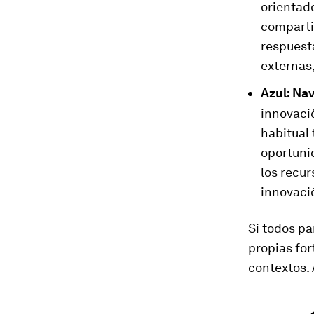
orientado
compartid
respuest
externas,
Azul: Na
innovaci
habitual
oportuni
los recu
innovaci
Si todos pa
propias for
contextos. 