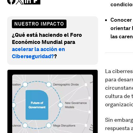
condicio
Conocer t
NUESTRO IMPACTO
orientar 
¿Qué está haciendo el Foro
las care
Económico Mundial para
acelerar la acción en
Ciberseguridad?
?
La ciberres
para desarr
circunstanc
cultura de 
organizacio
Sin embarg
respuesta 