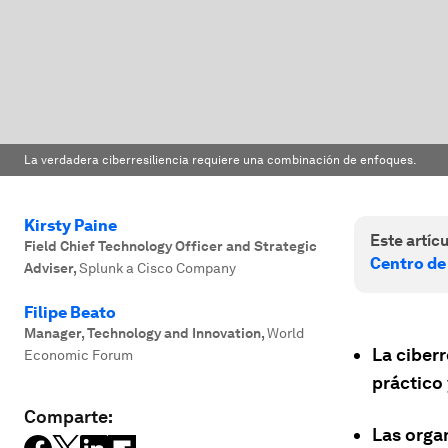
La verdadera ciberresiliencia requiere una combinación de enfoques.
Kirsty Paine
Este artícu
Field Chief Technology Officer and Strategic
Centro de
Adviser
,
Splunk a Cisco Company
Filipe Beato
Manager, Technology and Innovation
,
World
La ciberr
Economic Forum
práctico 
Comparte:
Las orga