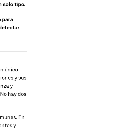
 solo tipo.
e para
detectar
an único
ciones y sus
anza y
. No hay dos
omunes. En
entes y