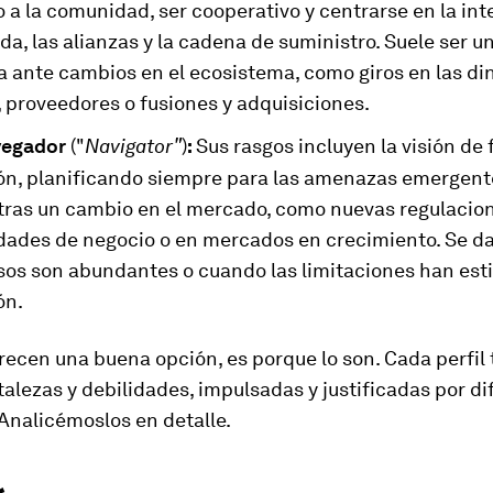
 a la comunidad, ser cooperativo y centrarse en la int
a, las alianzas y la cadena de suministro. Suele ser u
a ante cambios en el ecosistema, como giros en las d
 proveedores o fusiones y adquisiciones.
"
vegador
("
Navigator
)
:
Sus rasgos incluyen la visión de f
ón, planificando siempre para las amenazas emergent
 tras un cambio en el mercado, como nuevas regulacio
dades de negocio o en mercados en crecimiento. Se d
rsos son abundantes o cuando las limitaciones han est
ón.
recen una buena opción, es porque lo son. Cada perfil 
talezas y debilidades, impulsadas y justificadas por d
Analicémoslos en detalle.