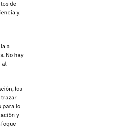
tos de
iencia y,
ia a
s. No hay
 al
ción, los
 trazar
o para lo
zación y
nfoque