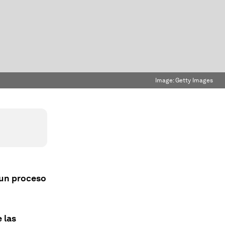
Image:
Getty Images
s un proceso
 las