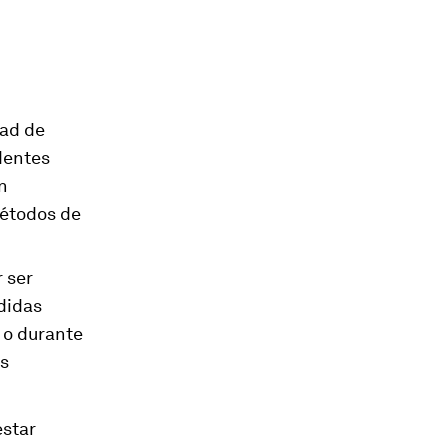
dad de
dentes
n
métodos de
r ser
didas
 o durante
as
estar