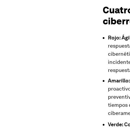
Cuatro
ciberr
Rojo: Ági
respuest
cibernéti
incidente
respuest
Amarillo:
proactiv
preventiv
tiempos d
ciberame
Verde: C