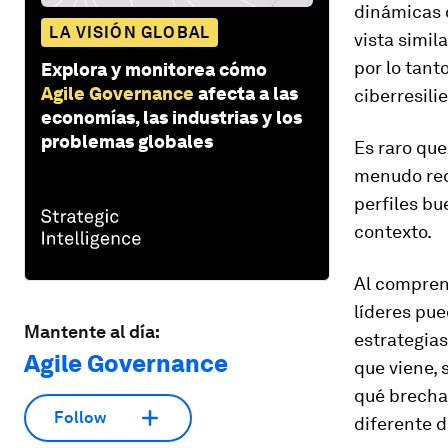
dinámicas 
LA VISIÓN GLOBAL
vista simil
por lo tant
Explora y monitorea cómo
Agile Governance
afecta a las
ciberresili
economías, las industrias y los
problemas globales
Es raro que
menudo req
perfiles bu
contexto.
Al comprend
líderes pu
Mantente al día:
estrategias
Agile Governance
que viene, s
qué brecha
Follow
diferente d