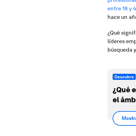
entre 18 y 
hace un añ
¿Qué signi
líderes emp
búsqueda y
Descubre
¿Qué e
el ámb
Mostr