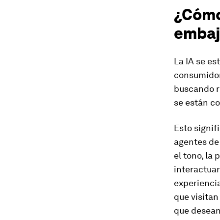
¿Cómo
embaj
La IA se es
consumidor
buscando r
se están co
Esto signi
agentes de 
el tono, la
interactuar
experiencia
que visitan
que desean 