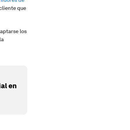
 cliente que
aptarse los
la
al en