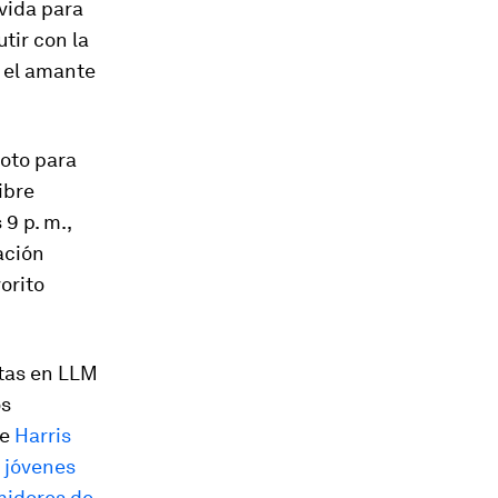
 vida para
tir con la
o el amante
ioto para
ibre
9 p. m.,
ación
orito
ntas en LLM
os
me
Harris
 jóvenes
midores de