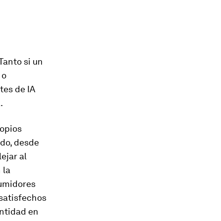
Tanto si un
 o
tes de IA
.
ropios
odo, desde
ejar al
 la
sumidores
nsatisfechos
entidad en