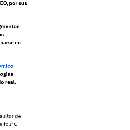
AEO, por sus
egmentos
as
asarse en
ómico
logías
o real.
sultor de
e tours.