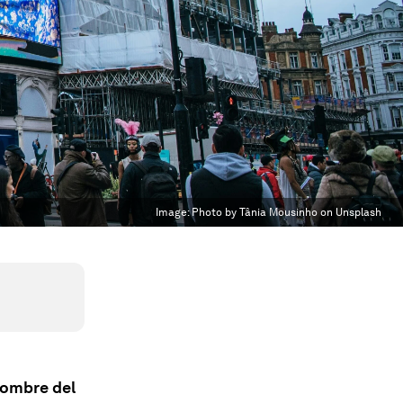
Image:
Photo by Tânia Mousinho on Unsplash
nombre del