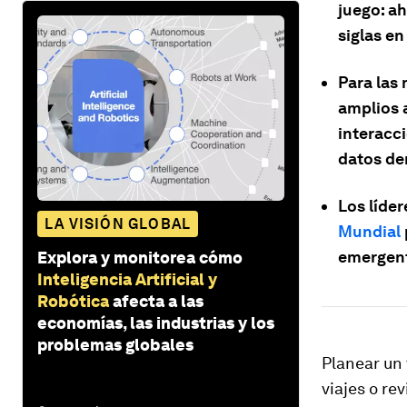
juego: a
siglas en
Para las
amplios 
interacci
datos de
Los líder
LA VISIÓN GLOBAL
Mundial
emergent
Explora y monitorea cómo
Inteligencia Artificial y
Robótica
afecta a las
economías, las industrias y los
problemas globales
Planear un 
viajes o re