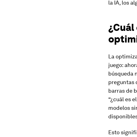
la IA, los a
¿Cuál 
optim
La optimiz
juego: ahor
búsqueda n
preguntas d
barras de b
“¿cuál es e
modelos si
disponible
Esto signif