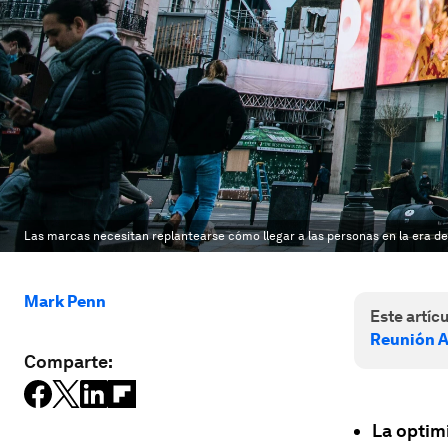
Las marcas necesitan replantearse cómo llegar a las personas en la era de 
Mark Penn
Este artícu
Reunión A
Comparte:
La optim