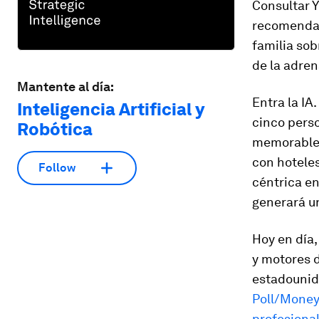
Consultar Y
recomendaci
familia sob
de la adren
Mantente al día:
Entra la IA
Inteligencia Artificial y
cinco perso
Robótica
memorables 
con hotele
Follow
céntrica en
generará un
Hoy en día
y motores d
estadounide
Poll/Money
profesiona