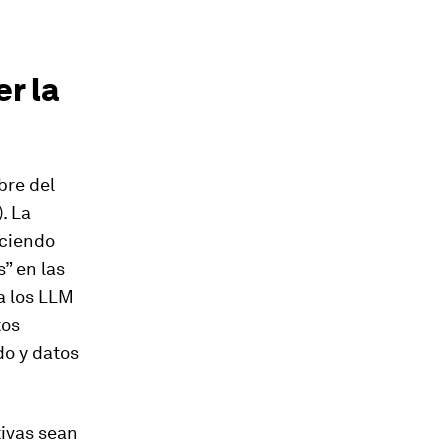
r la
bre del
. La
aciendo
” en las
 a los LLM
tos
do y datos
tivas sean