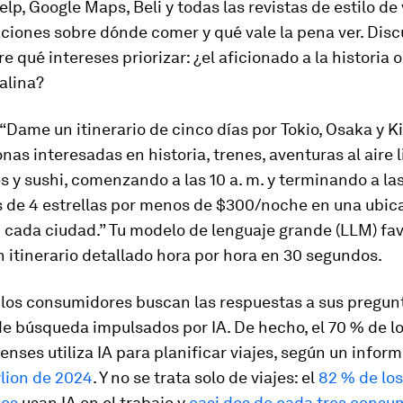
elp, Google Maps, Beli y todas las revistas de estilo de
ones sobre dónde comer y qué vale la pena ver. Discu
re qué intereses priorizar: ¿el aficionado a la historia 
alina?
. “Dame un itinerario de cinco días por Tokio, Osaka y K
nas interesadas en historia, trenes, aventuras al aire l
y sushi, comenzando a las 10 a. m. y terminando a las 
s de 4 estrellas por menos de $300/noche en una ubic
 cada ciudad.” Tu modelo de lenguaje grande (LLM) fav
 itinerario detallado hora por hora en 30 segundos.
, los consumidores buscan las respuestas a sus pregu
e búsqueda impulsados por IA. De hecho, el 70 % de l
nses utiliza IA para planificar viajes, según un infor
lion de 2024
. Y no se trata solo de viajes: el
82 % de los
les
usan IA en el trabajo y
casi dos de cada tres consu