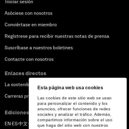
Iniciar sesión
Asóciese con nosotros
Conviértase en miembro
Regístrese para recibir nuestras notas de prensa
Suscríbase a nuestros boletines
Contacte con nosotros
Enlaces directos
La sostenibilidad en el Foro
Esta página web usa cookies
Carreras profesionales
Las cookies de este sitio web se usan
para personalizar el contenido y los
anuncios, ofrecer funciones de redes
Ediciones en otros idiomas
sociales y analizar el tráfico. Además,
compartimos información sobre el uso
EN
ES
中文
日本語
▪
▪
▪
que haga del sitio web con nuestros