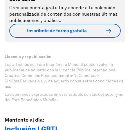
Crea una cuenta gratuita y accede a tu colección
personalizada de contenidos con nuestras últimas
publicaciones y análisis.
Inscríbete de forma gratuita
Licencia y republicación
Los artículos del Foro Económico Mundial pueden volver a
publicarse de acuerdo con la Licencia Pública Internacional
Creative Commons Reconocimiento-NoComercial-
SinObraDerivada 4.0, y de acuerdo con nuestras condiciones de
uso.
Las opiniones expresadas en este artículo son las del autor y no
del Foro Económico Mundial.
Mantente al día:
Inclusión LGBTI