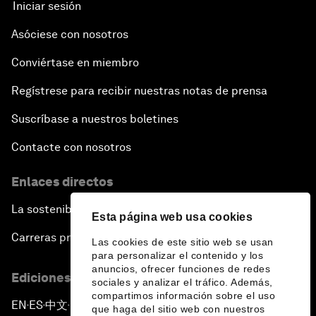
Iniciar sesión
Asóciese con nosotros
Conviértase en miembro
Regístrese para recibir nuestras notas de prensa
Suscríbase a nuestros boletines
Contacte con nosotros
Enlaces directos
La sostenibilidad en el Foro
Esta página web usa cookies
Carreras profesionales
Las cookies de este sitio web se usan
para personalizar el contenido y los
anuncios, ofrecer funciones de redes
Ediciones en otros idiomas
sociales y analizar el tráfico. Además,
compartimos información sobre el uso
EN
ES
中文
日本語
▪
▪
▪
que haga del sitio web con nuestros