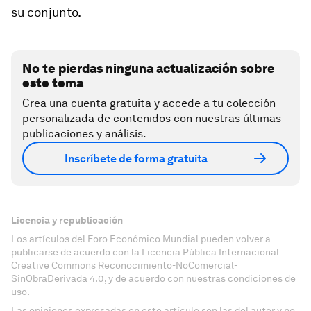
su conjunto.
No te pierdas ninguna actualización sobre
este tema
Crea una cuenta gratuita y accede a tu colección
personalizada de contenidos con nuestras últimas
publicaciones y análisis.
Inscríbete de forma gratuita
Licencia y republicación
Los artículos del Foro Económico Mundial pueden volver a
publicarse de acuerdo con la Licencia Pública Internacional
Creative Commons Reconocimiento-NoComercial-
SinObraDerivada 4.0, y de acuerdo con nuestras condiciones de
uso.
Las opiniones expresadas en este artículo son las del autor y no