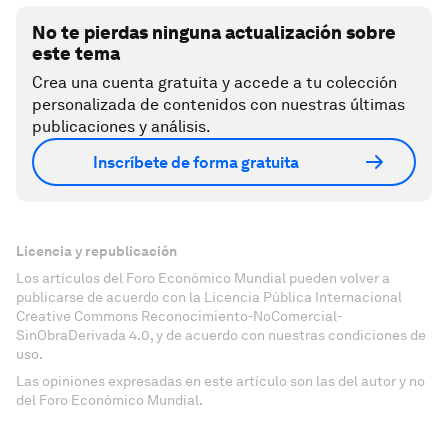
No te pierdas ninguna actualización sobre
este tema
Crea una cuenta gratuita y accede a tu colección
personalizada de contenidos con nuestras últimas
publicaciones y análisis.
Inscríbete de forma gratuita
Licencia y republicación
Los artículos del Foro Económico Mundial pueden volver a
publicarse de acuerdo con la Licencia Pública Internacional
Creative Commons Reconocimiento-NoComercial-
SinObraDerivada 4.0, y de acuerdo con nuestras condiciones de
uso.
Las opiniones expresadas en este artículo son las del autor y no
del Foro Económico Mundial.