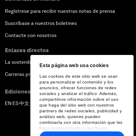
Regístrese para recibir nuestras notas de prensa
Suscríbase a nuestros boletines
Contacte con nosotros
Enlaces directos
La sostenibilidad en el Foro
Esta página web usa cookies
Carreras profesionales
Las cookies de este sitio web se usan
para personalizar el contenido y los
anuncios, ofrecer funciones de redes
Ediciones en otros idiomas
sociales y analizar el tráfico. Además,
compartimos información sobre el uso
EN
ES
中文
日本語
▪
▪
▪
que haga del sitio web con nuestros
partners de redes sociales, publicidad y
análisis web, quienes pueden
combinarla con otra información que les
haya proporcionado o que hayan
recopilado a partir del uso que haya