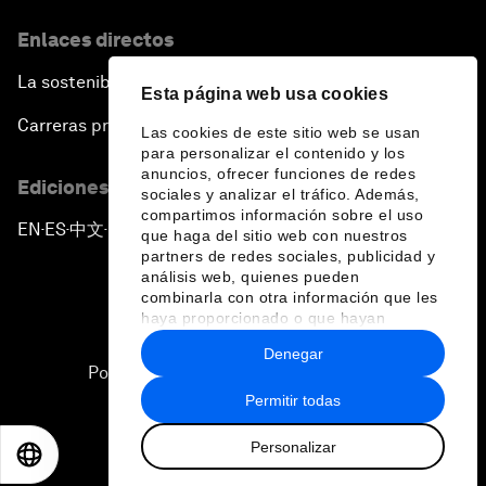
Enlaces directos
La sostenibilidad en el Foro
Esta página web usa cookies
Carreras profesionales
Las cookies de este sitio web se usan
para personalizar el contenido y los
anuncios, ofrecer funciones de redes
Ediciones en otros idiomas
sociales y analizar el tráfico. Además,
compartimos información sobre el uso
EN
ES
中文
日本語
▪
▪
▪
que haga del sitio web con nuestros
partners de redes sociales, publicidad y
análisis web, quienes pueden
combinarla con otra información que les
haya proporcionado o que hayan
recopilado a partir del uso que haya
Denegar
hecho de sus servicios.
Política de privacidad y normas de uso
Permitir todas
Sitemap
Personalizar
©
2026
Foro Económico Mundial
EN
ES
中文
日本語