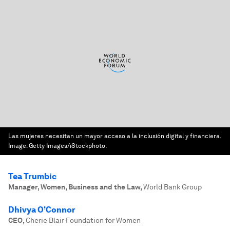
Las mujeres necesitan un mayor acceso a la inclusión digital y financiera.
Image:
Getty Images/iStockphoto.
Tea Trumbic
Manager, Women, Business and the Law
,
World Bank Group
Dhivya O’Connor
CEO
,
Cherie Blair Foundation for Women