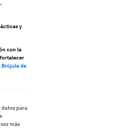
.
ácticas y
ón con la
fortalecer
a
Brújula de
 datos para
e
a vez más