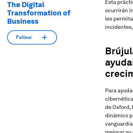
Esta prácti
The Digital
ocurrirán 
Transformation of
les permita
Business
incidentes,
Follow
Brújul
ayudar
creci
Para ayudar
cibernética
de Oxford,
dinámico pa
vanguardia
mejorar su 