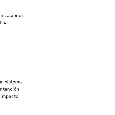
ganizaciones
tica.
ún sistema
 intención
u impacto