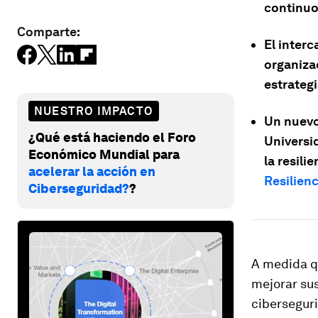
continuo
Comparte:
El inter
organiza
estrategi
NUESTRO IMPACTO
Un nuevo
¿Qué está haciendo el Foro
Universid
Económico Mundial para
la resili
acelerar la acción en
Resilienc
Ciberseguridad?
?
A medida q
mejorar su
cibersegur