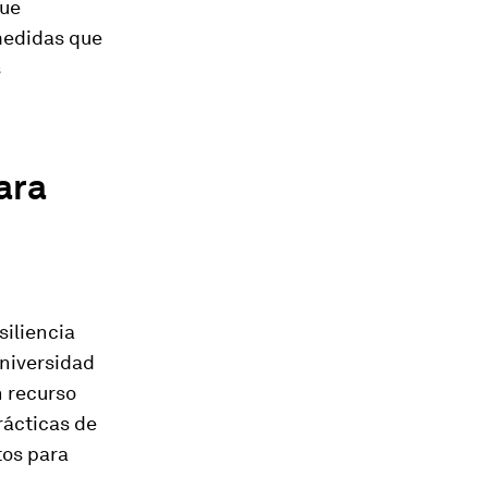
que
medidas que
s
ara
siliencia
Universidad
n recurso
rácticas de
tos para