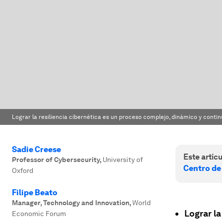
Lograr la resiliencia cibernética es un proceso complejo, dinámico y conti
Sadie Creese
Este artícu
Professor of Cybersecurity
,
University of
Centro de
Oxford
Filipe Beato
Manager, Technology and Innovation
,
World
Lograr la
Economic Forum