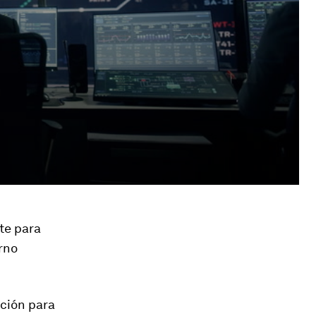
nte para
rno
ación para