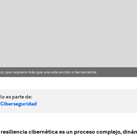
nuo, que requiere más que una sola acción o herramienta.
lo es parte de:
 Ciberseguridad
 resiliencia cibernética es un proceso complejo, diná