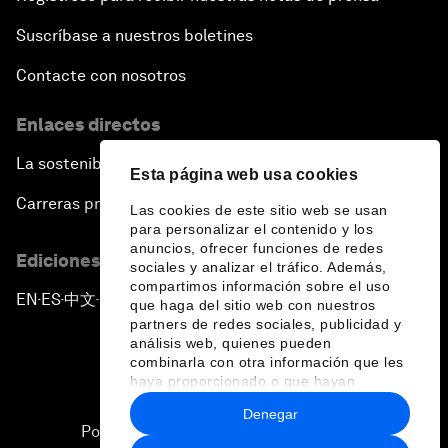
Suscríbase a nuestros boletines
Contacte con nosotros
Enlaces directos
La sostenibilidad en el Foro
Esta página web usa cookies
Carreras profesionales
Las cookies de este sitio web se usan
para personalizar el contenido y los
anuncios, ofrecer funciones de redes
Ediciones en otros idiomas
sociales y analizar el tráfico. Además,
compartimos información sobre el uso
EN
ES
中文
日本語
▪
▪
▪
que haga del sitio web con nuestros
partners de redes sociales, publicidad y
análisis web, quienes pueden
combinarla con otra información que les
haya proporcionado o que hayan
recopilado a partir del uso que haya
Denegar
hecho de sus servicios.
Política de privacidad y normas de uso