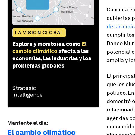
Casi una cu
cubiertas p
de las emis
LA VISIÓN GLOBAL
cumplir los
Banco Mundi
Explora y monitorea cómo
El
cambio climático
afecta a las
potencial c
economías, las industrias y los
amplia y lo
problemas globales
El principa
que los ci
político. E
demostró el
relacionado
agendas po
Mantente al día:
consumidore
El cambio climático
algo común