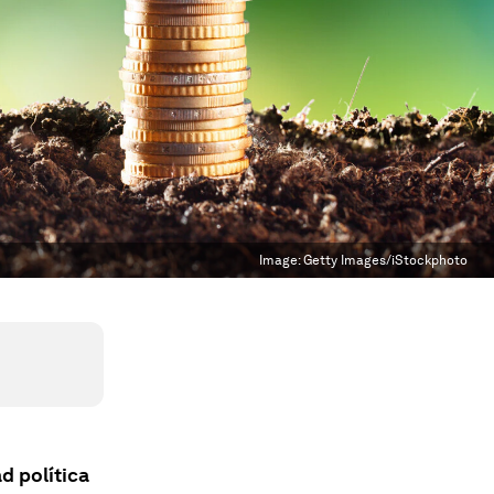
Image:
Getty Images/iStockphoto
d política