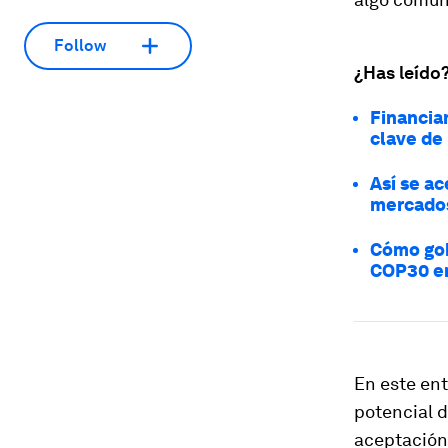
Follow
¿Has leído
Financia
clave de
Así se ac
mercado
Cómo gob
COP30 en
En este ent
potencial d
aceptación 