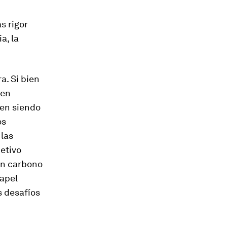
s rigor
a, la
a. Si bien
ien
uen siendo
os
 las
etivo
en carbono
papel
s desafíos