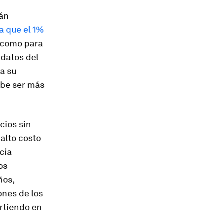
tán
a que el 1%
o como para
 datos del
a su
ebe ser más
cios sin
alto costo
cia
os
ños,
ones de los
irtiendo en