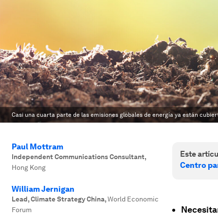
Casi una cuarta parte de las emisiones globales de energía ya están cubier
Paul Mottram
Este artícu
Independent Communications Consultant
,
Centro par
Hong Kong
William Jernigan
Lead, Climate Strategy China
,
World Economic
Necesita
Forum