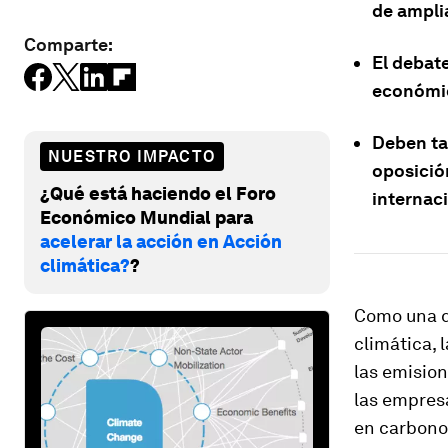
de amplia
Comparte:
El debat
económic
Deben tam
NUESTRO IMPACTO
oposició
¿Qué está haciendo el Foro
internaci
Económico Mundial para
acelerar la acción en Acción
climática?
?
Como una d
climática, 
las emision
las empresa
en carbono,