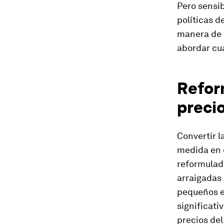
Pero sensib
políticas 
manera de r
abordar cu
Reform
preci
Convertir 
medida en q
reformulado
arraigadas 
pequeños e
significati
precios del