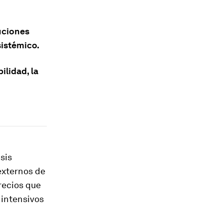
uciones
istémico.
ilidad, la
sis
 externos de
recios que
 intensivos