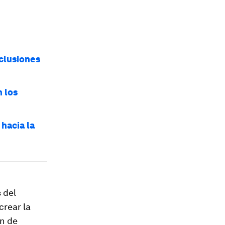
clusiones
n los
hacia la
 del
crear la
ón de