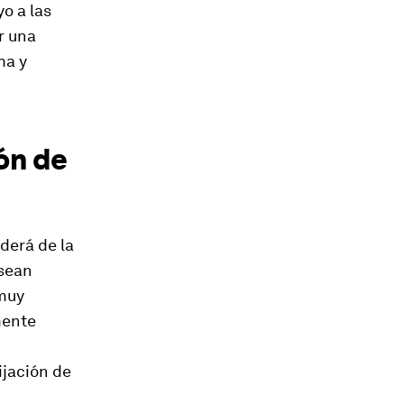
o a las
r una
ma y
ón de
derá de la
 sean
 muy
mente
ijación de