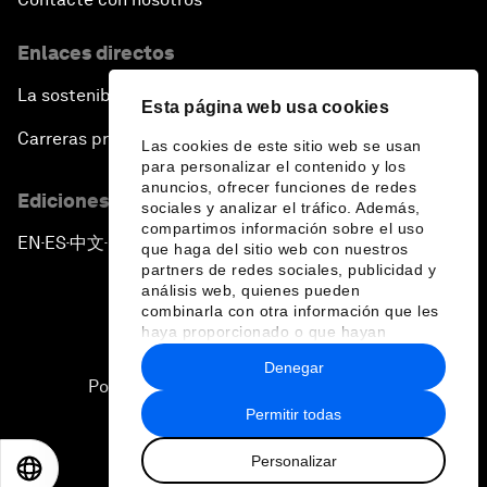
Enlaces directos
La sostenibilidad en el Foro
Esta página web usa cookies
Carreras profesionales
Las cookies de este sitio web se usan
para personalizar el contenido y los
anuncios, ofrecer funciones de redes
Ediciones en otros idiomas
sociales y analizar el tráfico. Además,
compartimos información sobre el uso
EN
ES
中文
日本語
▪
▪
▪
que haga del sitio web con nuestros
partners de redes sociales, publicidad y
análisis web, quienes pueden
combinarla con otra información que les
haya proporcionado o que hayan
recopilado a partir del uso que haya
Denegar
hecho de sus servicios.
Política de privacidad y normas de uso
Permitir todas
Sitemap
Personalizar
©
2026
Foro Económico Mundial
EN
ES
中文
日本語