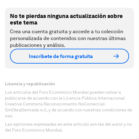
No te pierdas ninguna actualización sobre
este tema
Crea una cuenta gratuita y accede a tu colección
personalizada de contenidos con nuestras últimas
publicaciones y análisis.
Inscríbete de forma gratuita
Licencia y republicación
Los artículos del Foro Económico Mundial pueden volver a
publicarse de acuerdo con la Licencia Pública Internacional
Creative Commons Reconocimiento-NoComercial-
SinObraDerivada 4.0, y de acuerdo con nuestras condiciones de
uso.
Las opiniones expresadas en este artículo son las del autor y no
del Foro Económico Mundial.