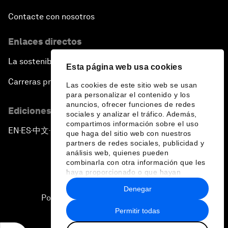
Contacte con nosotros
Enlaces directos
La sostenibilidad en el Foro
Esta página web usa cookies
Carreras profesionales
Las cookies de este sitio web se usan
para personalizar el contenido y los
anuncios, ofrecer funciones de redes
Ediciones en otros idiomas
sociales y analizar el tráfico. Además,
compartimos información sobre el uso
EN
ES
中文
日本語
▪
▪
▪
que haga del sitio web con nuestros
partners de redes sociales, publicidad y
análisis web, quienes pueden
combinarla con otra información que les
haya proporcionado o que hayan
recopilado a partir del uso que haya
Denegar
hecho de sus servicios.
Política de privacidad y normas de uso
Permitir todas
Sitemap