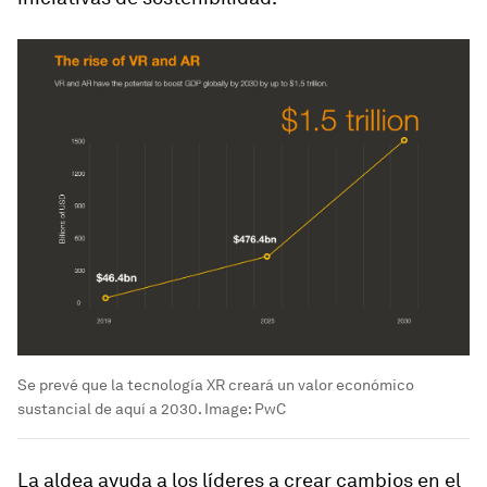
Se prevé que la tecnología XR creará un valor económico
sustancial de aquí a 2030.
Image:
PwC
La aldea ayuda a los líderes a crear cambios en el