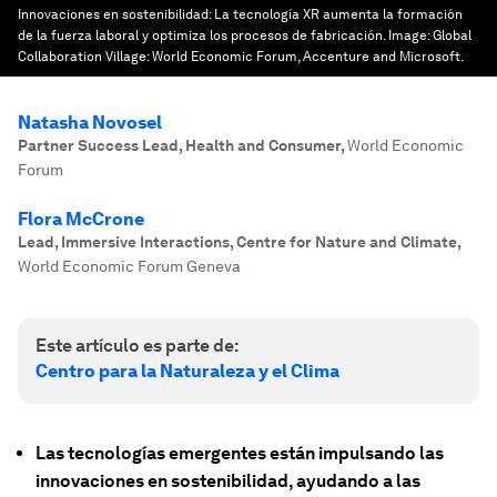
Innovaciones en sostenibilidad: La tecnología XR aumenta la formación
de la fuerza laboral y optimiza los procesos de fabricación.
Image:
Global
Collaboration Village: World Economic Forum, Accenture and Microsoft.
Natasha Novosel
Partner Success Lead, Health and Consumer
,
World Economic
Forum
Flora McCrone
Lead, Immersive Interactions, Centre for Nature and Climate
,
World Economic Forum Geneva
Este artículo es parte de:
Centro para la Naturaleza y el Clima
Las tecnologías emergentes están impulsando las
innovaciones en sostenibilidad, ayudando a las