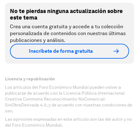
No te pierdas ninguna actualización sobre
este tema
Crea una cuenta gratuita y accede a tu colección
personalizada de contenidos con nuestras últimas
publicaciones y análisis.
Inscríbete de forma gratuita
Licencia y republicación
Los artículos del Foro Económico Mundial pueden volver a
publicarse de acuerdo con la Licencia Pública Internacional
Creative Commons Reconocimiento-NoComercial-
SinObraDerivada 4.0, y de acuerdo con nuestras condiciones de
uso.
Las opiniones expresadas en este artículo son las del autor y no
del Foro Económico Mundial.